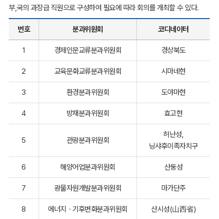
부,국의 과장급 직원으로 구성하여 필요에 따라 회의를 개최할 수 있다.
번호
분과위원회
코디네이터
1
경제인문교류분과위원회
경상북도
2
교육문화교류분과위원회
시마네현
3
환경분과위원회
도야마현
4
방재분과위원회
효고현
허난성,
5
관광분과위원회
닝샤후이족자치구
6
해양어업분과위원회
산둥성
7
광물자원개발분과위원회
마가단주
8
에너지ㆍ기후변화분과위원회
산시성(山西省)