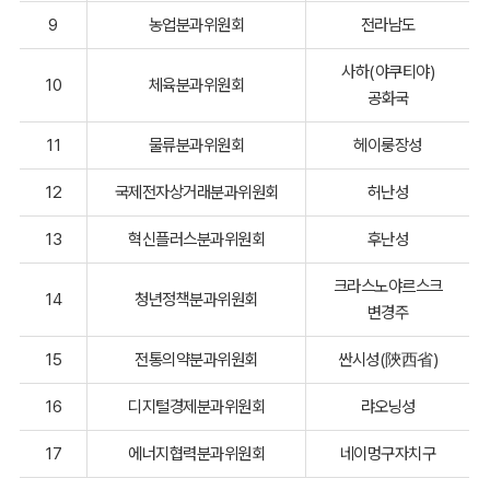
9
농업분과위원회
전라남도
사하(야쿠티야)
10
체육분과위원회
공화국
11
물류분과위원회
헤이룽장성
12
국제전자상거래분과위원회
허난성
13
혁신플러스분과위원회
후난성
크라스노야르스크
14
청년정책분과위원회
변경주
15
전통의약분과위원회
싼시성(陝西省)
16
디지털경제분과위원회
랴오닝성
17
에너지협력분과위원회
네이멍구자치구