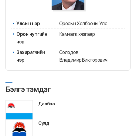
Улсын нэр
Оросын Холбооны Улс
Орон нутгийн
Камчатк хязгаар
нэр
Захирагчийн
Солодов
нэр
ВладимирВикторович
Бэлгэ тэмдэг
Далбаа
Сүлд