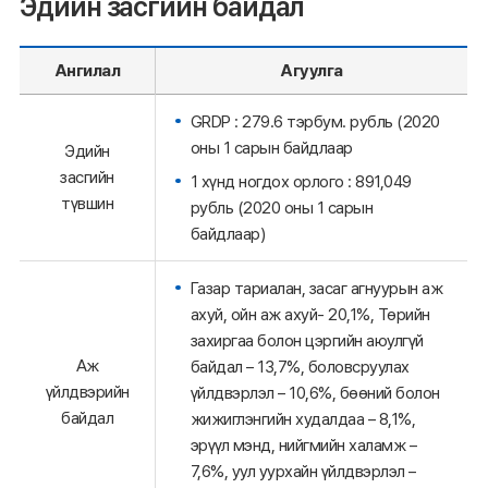
Эдийн засгийн байдал
Ангилал
Агуулга
GRDP : 279.6 тэрбум. рубль (2020
оны 1 сарын байдлаар
Эдийн
засгийн
1 хүнд ногдох орлого : 891,049
түвшин
рубль (2020 оны 1 сарын
байдлаар)
Газар тариалан, засаг агнуурын аж
ахуй, ойн аж ахуй- 20,1%, Төрийн
захиргаа болон цэргийн аюулгүй
Аж
байдал – 13,7%, боловсруулах
үйлдвэрийн
үйлдвэрлэл – 10,6%, бөөний болон
байдал
жижиглэнгийн худалдаа – 8,1%,
эрүүл мэнд, нийгмийн халамж –
7,6%, уул уурхайн үйлдвэрлэл –