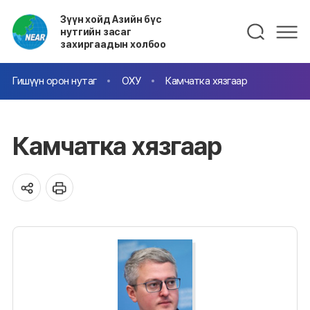
Зүүн хойд Азийн бүс
нутгийн засаг
захиргаадын холбоо
Гишүүн орон нутаг
ОХУ
Камчатка хязгаар
Камчатка хязгаар