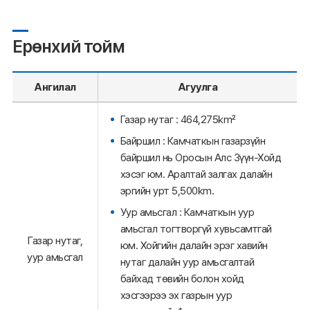
Ерөнхий тойм
Ангилал
Агуулга
Газар нутаг : 464,275km²
Байршил : Камчаткын газарзүйн
байршил нь Оросын Алс Зүүн-Хойд
хэсэг юм. Аралтай залгах далайн
эргийн урт 5,500km.
Уур амьсгал : Камчаткын уур
амьсгал тогтворгүй хувьсамтгай
Газар нутаг,
юм. Хойгийн далайн эрэг хавийн
уур амьсгал
нутаг далайн уур амьсгалтай
байхад төвийн болон хойд
хэсгээрээ эх газрын уур