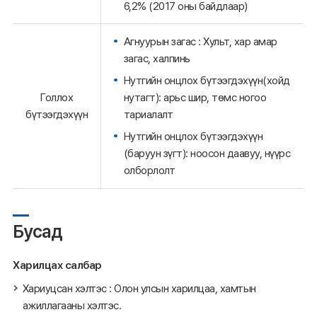
6,2% (2017 оны байдлаар)
Агнуурын загас : Хульт, хар амар
загас, халпинь
Нутгийн онцлох бүтээгдэхүүн(хойд
нутагт): арьс шир, төмс ногоо
Голлох
тариалалт
бүтээгдэхүүн
Нутгийн онцлох бүтээгдэхүүн
(баруун зүгт): ноосон даавуу, нүүрс
олборлолт
Бусад
Харилцах салбар
Хариуцсан хэлтэс : Олон улсын харилцаа, хамтын
ажиллагааны хэлтэс.