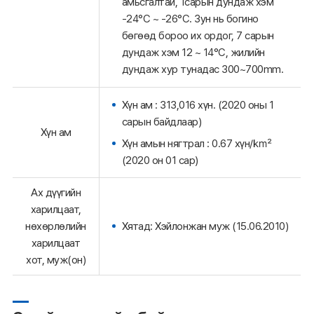
амьсгалтай, 1сарын дундаж хэм
-24°C ~ -26°C. Зун нь богино
бөгөөд бороо их ордог, 7 сарын
дундаж хэм 12 ~ 14°C, жилийн
дундаж хур тунадас 300~700mm.
Хүн ам : 313,016 хүн. (2020 оны 1
сарын байдлаар)
Хүн ам
Хүн амын нягтрал : 0.67 хүн/㎢
(2020 он 01 сар)
Ах дүүгийн
харилцаат,
Хятад: Хэйлонжан муж (15.06.2010)
нөхөрлөлийн
харилцаат
хот, муж(он)