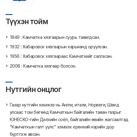
Түүхэн тойм
1849 : Камчатка хязгаарын суурь тавигдсан.
1932 : Хабаровск хязгаарын харьяанд оруулсан.
1956 : Хабаровск хязгаараас Камчаткийг салгасан.
2008 : Камчатка хязгаар болсон.
Нутгийн онцлог
Газар нутгийн хэмжээ нь Англи, итали, Норвеги, Швед
улсаас том бөгөөд Камчаткын байгалийн таван газрыг
ЮНЕСКО-гийн Дэлхийн соёл, байгалийн өвийн жагсаалтад
“Камчаткын галт уулс” хэмээх ерөнхий нэрийн дор
бүртгэж авсан.