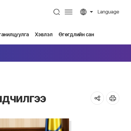
Language
танилцуулга
Хэвлэл
Өгөгдлийн сан
ндчилгээ