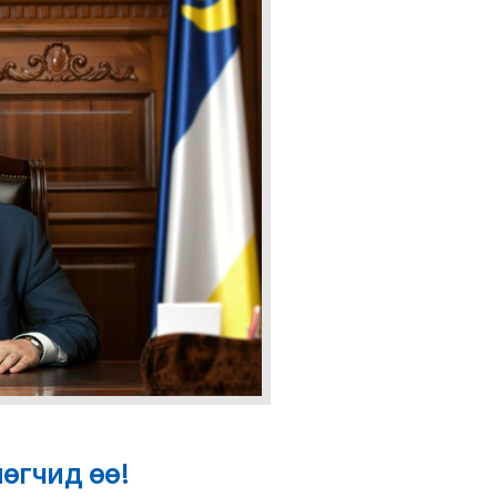
өгчид өө!