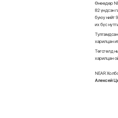
Өнөөдөр NE
82 үндсэн г
буюу нийт 9
их бүс нутг
Тулгамдсан
харилцан и
Төгсгөлд н
харилцан о
NEAR Холбо
Алексей Ц