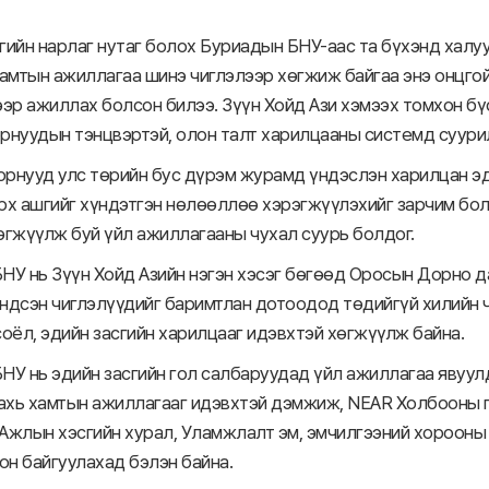
гийн нарлаг нутаг болох Буриадын БНУ-аас та бүхэнд халуу
хамтын ажиллагаа шинэ чиглэлээр хөгжиж байгаа энэ онцг
ээр ажиллах болсон билээ. Зүүн Хойд Ази хэмээх томхон бү
 орнуудын тэнцвэртэй, олон талт харилцааны системд суури
 орнууд улс төрийн бус дүрэм журамд үндэслэн харилцан эд
рх ашгийг хүндэтгэн нөлөөллөө хэрэгжүүлэхийг зарчим бол
эгжүүлж буй үйл ажиллагааны чухал суурь болдог.
НУ нь Зүүн Хойд Азийн нэгэн хэсэг бөгөөд Оросын Дорно 
ндсэн чиглэлүүдийг баримтлан дотоодод төдийгүй хилийн 
соёл, эдийн засгийн харилцааг идэвхтэй хөгжүүлж байна.
НУ нь эдийн засгийн гол салбаруудад үйл ажиллагаа явуулд
дахь хамтын ажиллагааг идэвхтэй дэмжиж, NEAR Холбооны г
Ажлын хэсгийн хурал, Уламжлалт эм, эмчилгээний хорооны
он байгуулахад бэлэн байна.