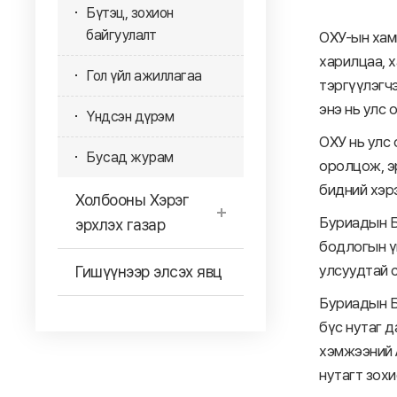
Бүтэц, зохион
байгуулалт
ОХУ-ын хам
харилцаа, 
Гол үйл ажиллагаа
тэргүүлэгч
энэ нь улс
Үндсэн дүрэм
ОХУ нь улс
Бусад журам
оролцож, э
бидний хэр
Холбооны Хэрэг
Буриадын Б
эрхлэх газар
бодлогын ү
улсуудтай 
Гишүүнээр элсэх явц
Буриадын Б
бүс нутаг 
хэмжээний 
нутагт зохи