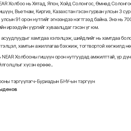
AR Холбоо нь Хятад, Япон, Хойд Солонгос, Өмнөд Солонгос,
ишүүн, Вьетнам, Киргиз, Казахстан гэсэн гурван улсын 3 сур
 улсын 91 орон нутгийг эгнээндээ нэгтгээд байна. Энэ нь 700
ийн ирээдүйн үүргийг хуваалцдаг гэсэн үг юм.
 асуудлуудыг хамтдаа хэлэлцэж, шийдлийг нь хамтдаа бол
тгэлцэл, хамтын ажиллагаа бэхжиж, тогтвортой хөгжилд нөл
ь NEAR Холбооны гишүүн орон нутгуудад амжилттай, үр дүнт
йлголцлыг хүсэн ерөөе..
оны тэргүүлэгч-Буриадын БНУ-ын тэргүүн
ыденов