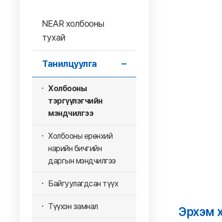
NEAR холбооны
тухай
Танилцуулга
Холбооны
тэргүүлэгчийн
мэндчилгээ
Холбооны ерөнхий
нарийн бичгийн
даргын мэндчилгээ
Байгуулагдсан түүх
Түүхэн замнал
Эрхэм 