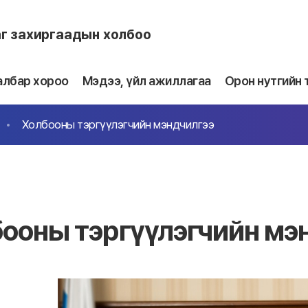
аг захиргаадын холбоо
албар хороо
Мэдээ, үйл ажиллагаа
Орон нутгийн 
Холбооны тэргүүлэгчийн мэндчилгээ
ооны тэргүүлэгчийн мэ