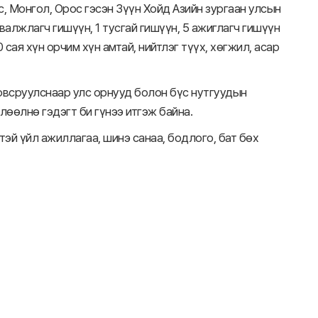
 Монгол, Орос гэсэн Зүүн Хойд Азийн зургаан улсын
валжлагч гишүүн, 1 тусгай гишүүн, 5 ажиглагч гишүүн
 сая хүн орчим хүн амтай, нийтлэг түүх, хөгжил, асар
овсруулснаар улс орнууд болон бүс нутгуудын
өөлнө гэдэгт би гүнээ итгэж байна.
эй үйл ажиллагаа, шинэ санаа, бодлого, бат бөх