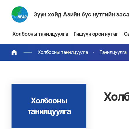
Зүүн хойд Азийн бүс нутгийн зас
Холбооны танилцуулга
Гишүүн орон нутаг
С
Холбооны танилцуулга
Танилцуулга
Холб
Холбооны
танилцуулга