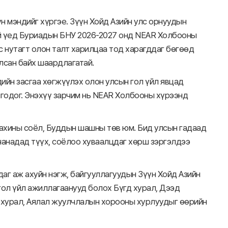
н мэндийг хүргэе. Зүүн Хойд Азийн улс орнуудын
ой үед Буриадын БНУ 2026-2027 онд NEAR Холбооны
с нутагт олон талт харилцаа тод харагддаг бөгөөд
лсан байх шаардлагатай.
ийн засгаа хөгжүүлэх олон улсын гол үйл явцад
годог. Энэхүү зарчим нь NEAR Холбооны хүрээнд
дахины соёл, Буддын шашны төв юм. Бид улсын гадаад
чанадад түүх, соёлоо хуваалцдаг хөрш зэргэлдээ
аг аж ахуйн нэгж, байгууллагуудын Зүүн Хойд Азийн
ол үйл ажиллагаанууд болох Бүгд хурал, Дээд
 хурал, Аялал жуулчлалын хорооны хурлуудыг өөрийн