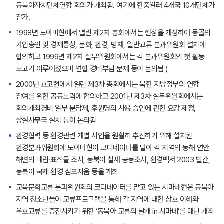
동북아자치단체연합 회의가 개최됨. 여기에 한중일러 4개국 10개단체가
참가.
1998년 도야마현에서 열린 제2차 총회에서는 헌장을 개정하여 몽골의
가입승인 및 경제통상, 문화, 환경, 방재, 일반교류 분과위원회 설치에
합의하고 1999년 제2차 실무위원회에서는 각 분과위원회의 첫 활동
보고가 이루어졌으며 연합 경비부담 문제 등이 논의됨 )
2000년 효고현에서 열린 제3차 총회에서는 북한 지방정부의 연합
참여를 위한 공동노력에 합의하고 2001년 제3차 실무위원회에서는
회의개최경비 일부 분담제, 후원명의 사용 승인에 관한 요강 제정,
상설사무국 설치 등이 논의됨
환경협력 등 환경관련 개별 사업을 원활히 추진하기 위해 설치된
환경분과위원회에 도야마현이 코디네이터를 맡아 각 지역의 동해 연안
해변의 매립·표착물 조사, 동북아 철새 공동조사, 환경백서 2003 발간,
동북아 국제 환경 심포지움 등을 개최
교육문화교류 분과위원회의 코디네이터를 맡고 있는 시마네현은 동북아
지역 청소년들이 교류프로그램을 통해 각 지역에 대한 상호 이해와
우호교류를 증진시키기 위한 ‘동북아 교류의 날개 in 시마네’를 매년 개최