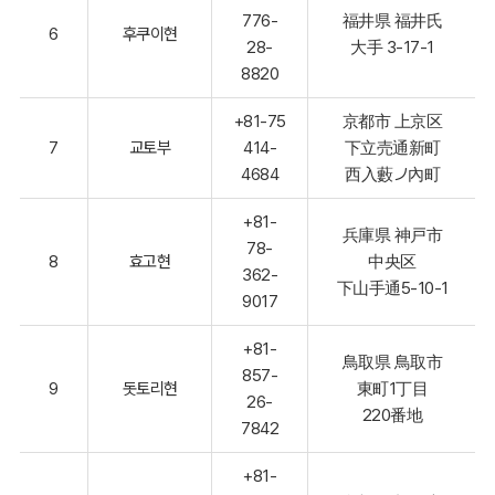
776-
福井県 福井氏
6
후쿠이현
28-
大手 3-17-1
8820
+81-75
京都市 上京区
7
교토부
414-
下立売通新町
4684
西入藪ノ內町
+81-
兵庫県 神戸市
78-
8
효고현
中央区
362-
下山手通5-10-1
9017
+81-
鳥取県 鳥取市
857-
9
돗토리현
東町1丁目
26-
220番地
7842
+81-