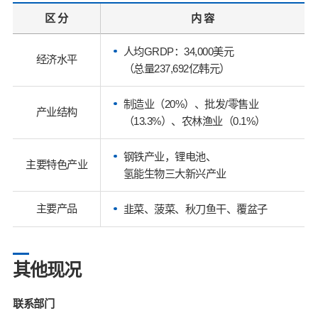
区 分
内 容
人均GRDP：34,000美元
经济水平
（总量237,692亿韩元）
制造业（20%）、批发/零售业
产业结构
（13.3%）、农林渔业（0.1%）
钢铁产业，锂电池、
主要特色产业
氢能生物三大新兴产业
主要产品
韭菜、菠菜、秋刀鱼干、覆盆子
其他现况
联系部门