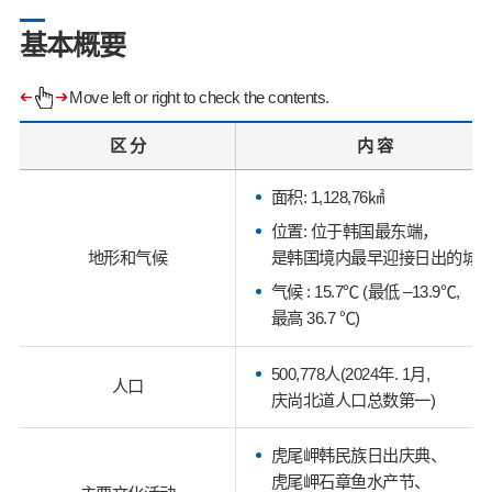
基本概要
Move left or right to check the contents.
区 分
内 容
面积: 1,128,76㎢
位置: 位于韩国最东端，
是韩国境内最早迎接日出的城
地形和气候
气候 : 15.7℃ (最低 –13.9℃,
最高 36.7 ℃)
500,778人(2024年. 1月,
人口
庆尚北道人口总数第一)
虎尾岬韩民族日出庆典、
虎尾岬石章鱼水产节、