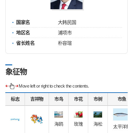
国家名
大韩民国
地区名
浦项市
省长姓名
朴容瑄
象征物
Move left or right to check the contents.
标志
吉祥物
市鸟
市花
市树
市鱼
海鸥
玫瑰
海松
太平洋鲱