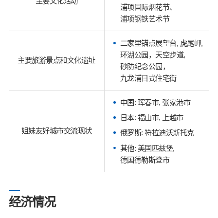
主要文化活动
浦项国际烟花节、
浦项钢铁艺术节
二家里锚点展望台, 虎尾岬,
环湖公园，天空步道,
主要旅游景点和文化遗址
砂防纪念公园，
九龙浦日式住宅街
中国: 珲春市, 张家港市
日本: 福山市, 上越市
姐妹友好城市交流现状
俄罗斯: 符拉迪沃斯托克
其他: 美国匹兹堡,
德国德勒斯登市
经济情况