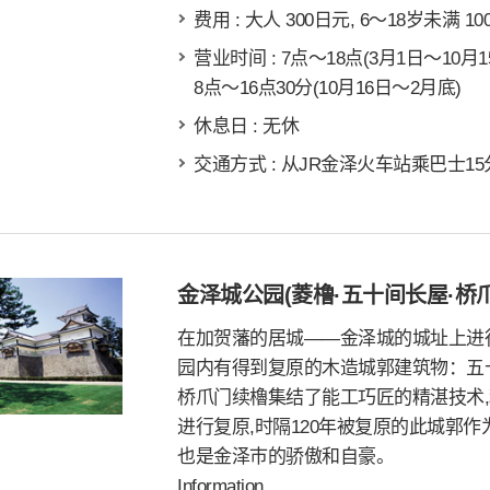
费用 : 大人 300日元, 6～18岁未满 1
营业时间 : 7点～18点(3月1日～10月1
8点～16点30分(10月16日～2月底)
休息日 : 无休
交通方式 : 从JR金泽火车站乘巴士
金泽城公园(菱橹·五十间长屋·桥
在加贺藩的居城――金泽城的城址上进
园内有得到复原的木造城郭建筑物：五
桥爪门续櫓集结了能工巧匠的精湛技术,
进行复原,时隔120年被复原的此城郭
也是金泽巿的骄傲和自豪。
Information