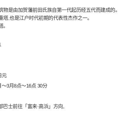
筑物是由加贺藩前田氏族自第一代起历经五代而建成的。
重塔,也是江户时代初期的代表性杰作之一。
塔。
1
日元
1月～3月8点～16点 30分
西部巴士前往「富来·高浜」方向,