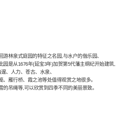
回游林泉式庭园的特征之名园,与水户的偕乐园、
是从1676年(延宝3年)加贺第5代藩主纲纪开始建筑,
幽邃、人力、苍古、水泉、
笼、雁行桥、霞之池等处值得观赏之地很多。
雪的吊绳等,可以欣赏到四季不同的美丽景致。