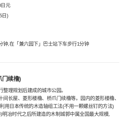
00日元
5日)
15分钟,在「兼六园下」巴士站下车步行1分钟
爪门续橹)
行整理规划后建成的城市公园。
十间长屋、菱形楼櫓、桥爪门续櫓等。园内的菱形楼櫓、
利用日本传统的木造轴组工法(不用一颗螺丝钉的方法)
作为明冶时代之后所建造的木制城郭中属全国最大规模,