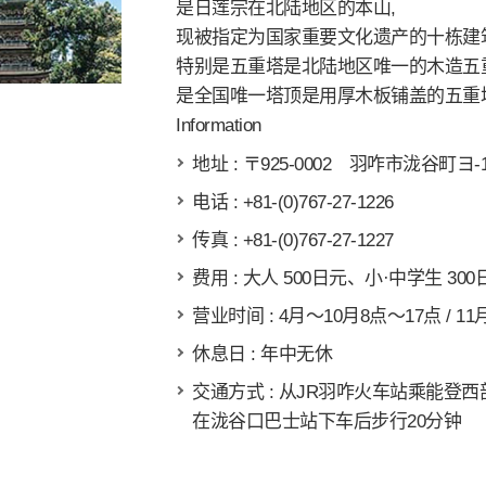
是日莲宗在北陆地区的本山,
现被指定为国家重要文化遗产的十栋建
特别是五重塔是北陆地区唯一的木造五
是全国唯一塔顶是用厚木板铺盖的五重
Information
地址 : 〒925-0002 羽咋市泷谷町ヨ-
电话 : +81-(0)767-27-1226
传真 : +81-(0)767-27-1227
费用 : 大人 500日元、小·中学生 300
营业时间 : 4月～10月8点～17点 / 1
休息日 : 年中无休
交通方式 : 从JR羽咋火车站乘能登
在泷谷口巴士站下车后步行20分钟