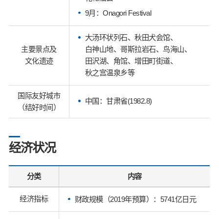
9月：Onagori Festival
大汤环状列石、秋田犬会馆、
主要景点及
白神山地、哥斯拉岩石、鸟海山、
文化遗迹
田沢湖、角馆、增田町街道、
秋之宫温泉乡等
国际友好城市
中国：甘肃省(1982.8)
（结好时间）
经济状况
分类
内容
经济指标
财政规模（2019年预算）：5741亿日元