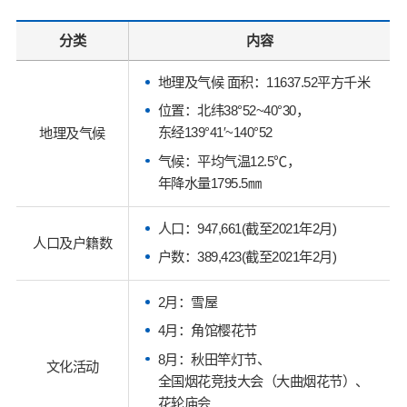
分类
内容
地理及气候 面积：11637.52平方千米
位置：北纬38°52~40°30，
东经139°41′~140°52
地理及气候
气候：平均气温12.5℃，
年降水量1795.5㎜
人口：947,661(截至2021年2月)
人口及户籍数
户数：389,423(截至2021年2月)
2月：雪屋
4月：角馆樱花节
8月：秋田竿灯节、
文化活动
全国烟花竞技大会（大曲烟花节）、
花轮庙会