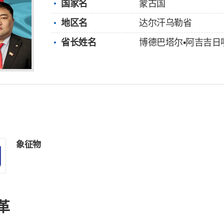
国家名
蒙古国
地区名
达尔汗乌勒省
省长姓名
博德巴塔尔•阿吉吉日
象征物
革