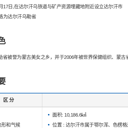
10月17日,在达尔汗乌铁道与矿产资源埋藏地附近设立达尔汗市
升格为达尔汗乌勒省
色
勒省被誉为蒙古美女之乡，并于2006年被世界保健组织、蒙古省
要
区 分
面积: 10,186.6㎢
地形和气候
位置 : 达尔汗市属于鄂尔浑、色楞