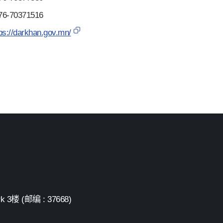
76-70371516
ps://darkhan.gov.mn/
 (邮编 : 37668)