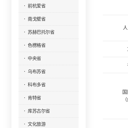
前杭爱省
南戈壁省
人
苏赫巴托尔省
色楞格省
中央省
乌布苏省
科布多省
国
肯特省
（
库苏古尔省
文化旅游