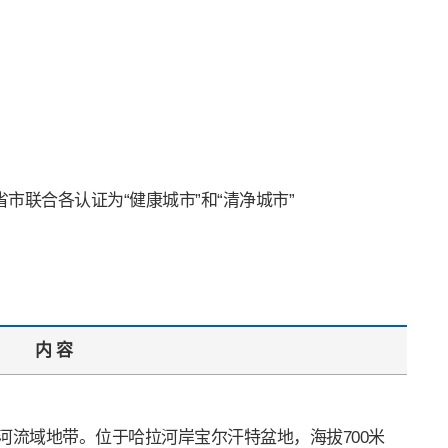
市联合各认证为“健康城市”和“清净城市”
内 容
格河流域地带。位于哈拉河岸宝尔汗特盆地，海拔700米