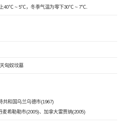
0℃ ~ 5℃，冬季气温为零下30℃ ~ 7℃.
天匈奴坟墓
里亚特共和国乌兰乌德市(1967)
丹麦希勒勒市(2005)、加拿大雷贾纳(2005)