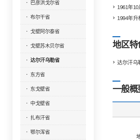
巴彦洪戈尔省
1961年
布尔干省
1994年
戈壁阿尔泰省
地区特
戈壁苏木贝尔省
达尔汗乌勒省
达尔汗乌
东方省
一般概
东戈壁省
中戈壁省
扎布汗省
鄂尔浑省