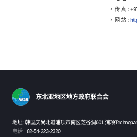
传 真 : +9
网 站 :
htt
东北亚地区地方政府联合会
地址: 韩国庆尚北道浦项市南区芝谷洞601 浦项Technopark 3楼
电话
82-54-223-2320