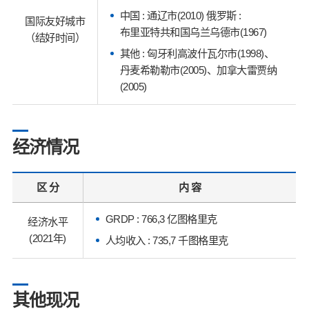
中国 : 通辽市(2010) 俄罗斯 :
国际友好城市
布里亚特共和国乌兰乌德市(1967)
（结好时间）
其他 : 匈牙利高波什瓦尔市(1998)、
丹麦希勒勒市(2005)、加拿大雷贾纳
(2005)
经济情况
区 分
内 容
GRDP : 766,3 亿图格里克
经济水平
(2021年)
人均收入 : 735,7 千图格里克
其他现况