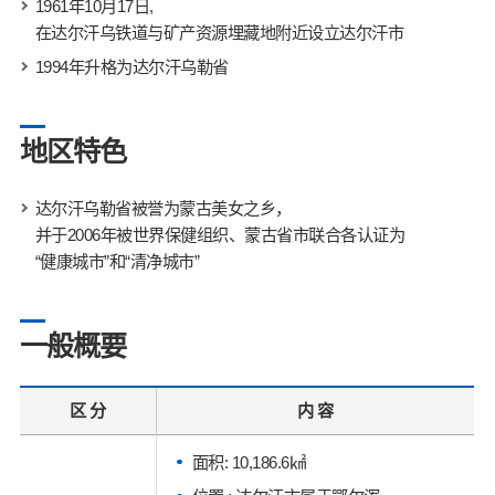
1961年10月17日,
在达尔汗乌铁道与矿产资源埋藏地附近设立达尔汗市
1994年升格为达尔汗乌勒省
地区特色
达尔汗乌勒省被誉为蒙古美女之乡，
并于2006年被世界保健组织、蒙古省市联合各认证为
“健康城市”和“清净城市”
一般概要
区 分
内 容
面积: 10,186.6㎢