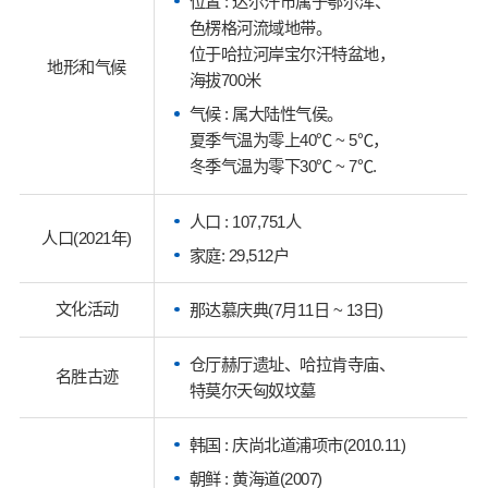
位置 : 达尔汗市属于鄂尔浑、
色楞格河流域地带。
位于哈拉河岸宝尔汗特盆地，
地形和气候
海拔700米
气候 : 属大陆性气侯。
夏季气温为零上40℃ ~ 5℃，
冬季气温为零下30℃ ~ 7℃.
人口 : 107,751人
人口(2021年)
家庭: 29,512户
文化活动
那达慕庆典(7月11日 ~ 13日)
仓厅赫厅遗址、哈拉肯寺庙、
名胜古迹
特莫尔天匈奴坟墓
韩国 : 庆尚北道浦项市(2010.11)
朝鲜 : 黄海道(2007)