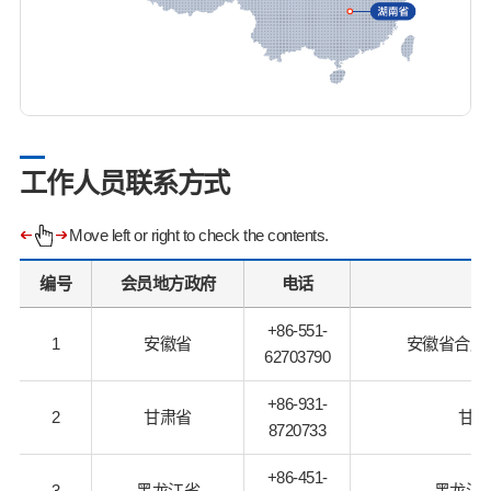
工作人员联系方式
Move left or right to check the contents.
编号
会员地方政府
电话
+86-551-
1
安徽省
安徽省合肥
62703790
+86-931-
2
甘肃省
甘肃
8720733
+86-451-
3
黑龙江省
黑龙江