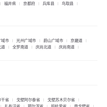
福井県
京都府
兵库县
鸟取县
广域市
光州广域市
蔚山广域市
京畿道
北道
全罗南道
庆尚北道
庆尚南道
尔干省
戈壁阿尔泰省
戈壁苏木贝尔省
扎布汗省
鄂尔浑省
前杭爱省
南戈壁省