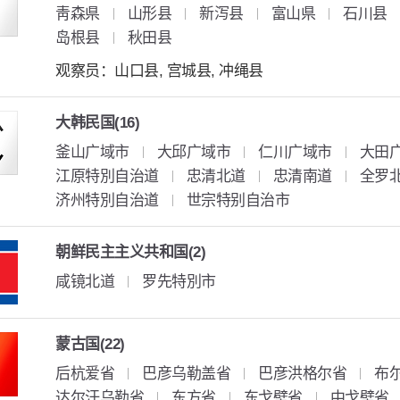
靑森県
山形县
新泻县
富山県
石川县
岛根县
秋田县
观察员：山口县, 宫城县, 冲绳县
大韩民国(16)
釜山广域市
大邱广域市
仁川广域市
大田
江原特別自治道
忠清北道
忠清南道
全罗
济州特別自治道
世宗特别自治市
朝鲜民主主义共和国(2)
咸镜北道
罗先特別市
蒙古国(22)
后杭爱省
巴彦乌勒盖省
巴彦洪格尔省
布
达尔汗乌勒省
东方省
东戈壁省
中戈壁省