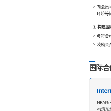
向会员
环境等
3. 构
与符合
鼓励会
国际合
Inte
NEA
构筑东