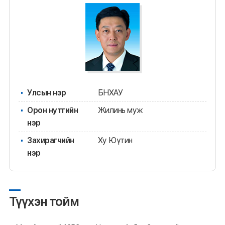
Улсын нэр
БНХАУ
Орон нутгийн
Жилинь муж
нэр
Захирагчийн
Ху Юүтин
нэр
Түүхэн тойм