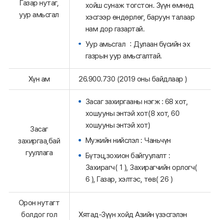
Газар нутаг,
хойш сунаж тогстон. Зүүн өмнөд
уур амьсгал
хэсгээр өндөрлөг, баруун талаар
нам дор газартай.
Уур амьсгал ：Дулаан бүсийн эх
газрын уур амьсгалтай.
Хүн ам
26.900.730 (2019 оны байдлаар )
Засаг захиргааны нэгж : 68 хот,
хошууны энтэй хот(8 хот, 60
хошууны энтэй хот)
Засаг
Мужийн нийслэл : Чаньчүн
захиргаа,бай
гууллага
Бүтэц,зохион байгуулалт :
Захирагч( 1 ), Захирагчийн орлогч(
6 ), Газар, хэлтэс, төв( 26 )
Орон нутагт
болдог гол
Хятад-Зүүн хойд Азийн үзэсгэлэн