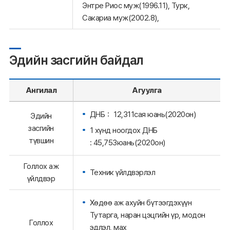
Энтре Риос муж(1996.11), Турк,
Сакариа муж(2002.8),
Эдийн засгийн байдал
Ангилал
Агуулга
ДНБ： 12,311сая юань(2020он)
Эдийн
засгийн
1 хүнд ноогдох ДНБ
түвшин
: 45,753юань(2020он)
Голлох аж
Техник үйлдвэрлэл
үйлдвэр
Хөдөө аж ахуйн бүтээгдэхүүн
Тутарга, наран цэцгийн үр, модон
Голлох
эдлэл, мах