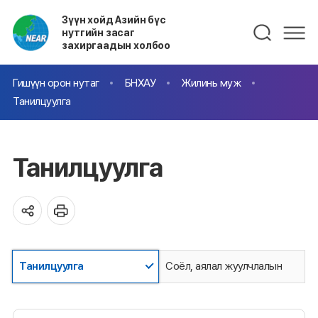
Зүүн хойд Азийн бүс
нутгийн засаг
захиргаадын холбоо
Гишүүн орон нутаг
БНХАУ
Жилинь муж
Танилцуулга
Танилцуулга
Танилцуулга
Соёл, аялал жуулчлалын