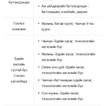
бүтээгдэхүүн
Аж үйлдвэрийн бүтээгдэхүүн：
Автомашин, комбайн, ширэм
Голлох
Жилинь Яатай групп, Чанчүн У-яа
компани
групп
Чанчүн-Эдийн засаг, технологийн
хөгжлийн бүс
Жилинь-Эдийн засаг, технологийн
Эдийн
хөгжлийн бүс
засгийн
Сипин хон цуй-Эдийн засаг,
тусгай бүс
технологийн хөгжлийн бүс
(төсөл
Чанчүн-Автомашин эдийн засаг,
хөтөлбөр)
технологийн хөгжлийн бүс
Сон юуань-Эдийн засаг,
технологийн хөгжлийн бүс