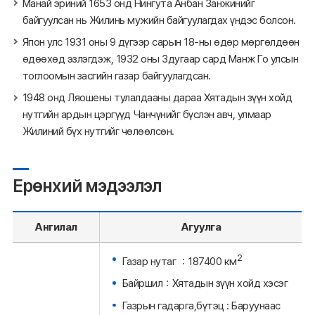
Манай эриний 1653 онд Нингута Анбан Занжинийг
байгуулсан нь Жилинь мужийн байгуулагдах үндэс болсон.
Япон улс 1931 оны 9 дүгээр сарын 18-ны өдөр мөргөлдөөн
өдөөхөд эзлэгдэж, 1932 оны 3дугаар сард Манж Го улсын
тоглоомын засгийн газар байгуулагдсан.
1948 онд Ляошены тулалдааны дараа Хятадын зүүн хойд
нутгийн ардын цэргүүд Чанчүнийг бүслэн авч, улмаар
Жилиний бүх нутгийг чөлөөлсөн.
Ерөнхий мэдээлэл
Ангилал
Агуулга
2
Газар нутаг ：187400 км
Байршил：Хятадын зүүн хойд хэсэг
Газрын гадарга,бүтэц : Баруунаас