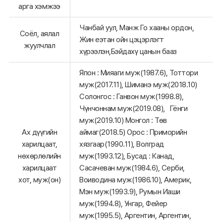
арга хэмжээ
Чанбай уул, Манж Го хааны ордон,
Соёл, аялал
Жин еэтан ойн цэцэрлэгт
жуулчлал
хүрээлэн,Бэйдахү цанын бааз
Япон : Мияаги муж(1987.6), Тоттори
муж(2017.11), Шиманэ муж(2018.10)
Солонгос : Ганвон муж(1998.8),
Чүнчоннам муж(2019.08)，Гёнги
муж(2019.10) Монгол : Төв
Ах дүүгийн
аймаг(2018.5) Орос : Приморийн
харилцаат,
хязгаар(1990.11), Волград
нөхөрлөлийн
муж(1993.12), Бусад : Канад,
харилцаат
Сасачеван муж(1984.6), Серби,
хот, муж(он)
Воиводина муж(1986.10), Америк,
Мэн муж(1993.9), Румын Иаши
муж(1994.8), Унгар, Фейер
муж(1995.5), Аргентин, Аргентин,