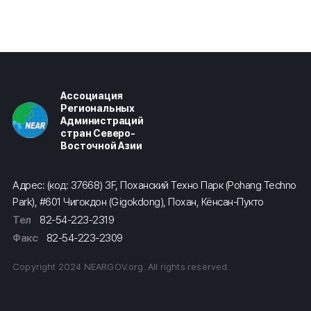
Ассоциация
Региональных
Администраций
стран Северо-
Восточной Азии
Адрес: (код: 37668) 3F, Поханский Техно Парк (Pohang Techno
Park), #601 Чигокдон (Gigokdong), Похан, Кёнсан-Пукто
Тел
82-54-223-2319
Факс
82-54-223-2309
Copyright 2024 NEARGOV.org. All rights reserved.