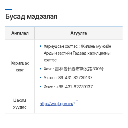
Бусад мэдээлэл
Ангилал
Агуулга
Хариуцсан хэлтэс : Жилинь мужийн
Ардын засгийн Гадаад харилцааны
хэлтэс
Харилцах
Хаяг : 吉林省长春市新发路300号
хаяг
Утас : +86-431-82739137
Факс : +86-431-82739137
Цахим
http://wb.jl.gov.cn/
хуудас