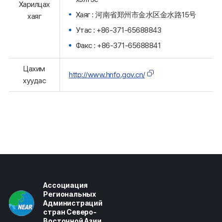
Харилцах
Хаяг : 河南省郑州市金水区金水路15号
хаяг
Утас : +86-371-65688843
Факс : +86-371-65688841
Цахим
http://www.hnfo.gov.cn/
хуудас
Ассоциация
Региональных
Администраций
стран Северо-
Восточной Азии