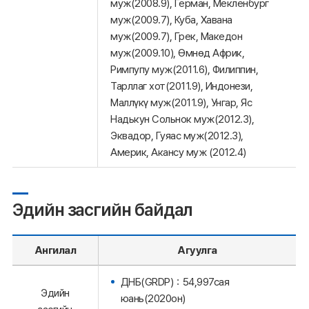
муж(2008.9), Герман, Мекленбург
муж(2009.7), Куба, Хавана
муж(2009.7), Грек, Македон
муж(2009.10), Өмнөд Африк,
Римпупу муж(2011.6), Филиппин,
Тарллаг хот(2011.9), Индонези,
Маллүкү муж(2011.9), Унгар, Яс
Надькун Сольнок муж(2012.3),
Эквадор, Гуяас муж(2012.3),
Америк, Акансу муж (2012.4)
Эдийн засгийн байдал
Ангилал
Агуулга
ДНБ(GRDP)：54,997сая
Эдийн
юань(2020он)