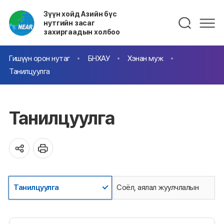
Зүүн хойд Азийн бүс
нутгийн засаг
захиргаадын холбоо
Гишүүн орон нутаг
БНХАУ
Хэнан муж
Танилцуулга
Танилцуулга
Танилцуулга
Соёл, аялал жуулчлалын