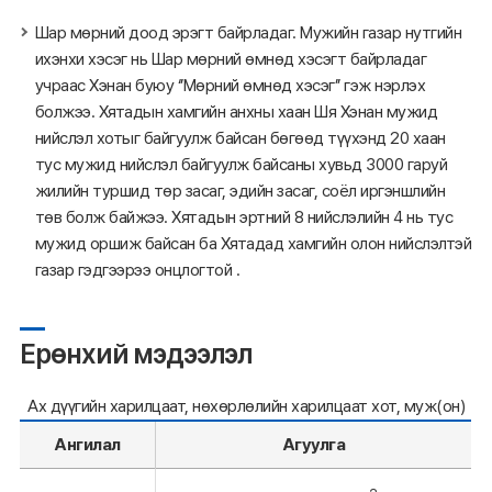
Шар мөрний доод эрэгт байрладаг. Мужийн газар нутгийн
ихэнхи хэсэг нь Шар мөрний өмнөд хэсэгт байрладаг
учраас Хэнан буюу ‘’Мөрний өмнөд хэсэг’’ гэж нэрлэх
болжээ. Хятадын хамгийн анхны хаан Шя Хэнан мужид
нийслэл хотыг байгуулж байсан бөгөөд түүхэнд 20 хаан
тус мужид нийслэл байгуулж байсаны хувьд 3000 гаруй
жилийн туршид төр засаг, эдийн засаг, соёл иргэншлийн
төв болж байжээ. Хятадын эртний 8 нийслэлийн 4 нь тус
мужид оршиж байсан ба Хятадад хамгийн олон нийслэлтэй
газар гэдгээрээ онцлогтой .
Ерөнхий мэдээлэл
Ах дүүгийн харилцаат, нөхөрлөлийн харилцаат хот, муж(он)
Ангилал
Агуулга