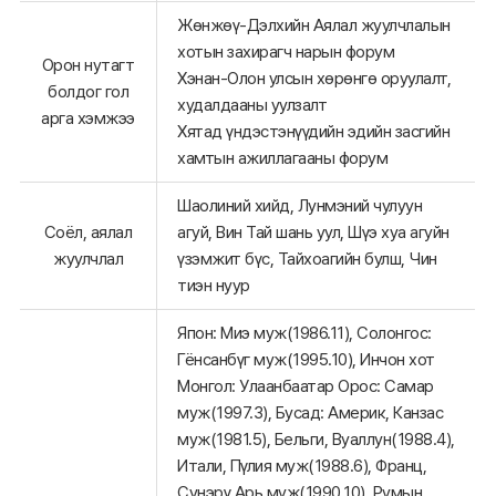
Жөнжөү-Дэлхийн Аялал жуулчлалын
хотын захирагч нарын форум
Орон нутагт
Хэнан-Олон улсын хөрөнгө оруулалт,
болдог гол
худалдааны уулзалт
арга хэмжээ
Хятад үндэстэнүүдийн эдийн засгийн
хамтын ажиллагааны форум
Шаолиний хийд, Лунмэний чулуун
Соёл, аялал
агуй, Вин Тай шань уул, Шүэ хуа агуйн
жуулчлал
үзэмжит бүс, Тайхоагийн булш, Чин
тиэн нуур
Япон: Миэ муж(1986.11), Солонгос:
Гёнсанбүг муж(1995.10), Инчон хот
Монгол: Улаанбаатар Орос: Самар
муж(1997.3), Бусад: Америк, Канзас
муж(1981.5), Бельги, Вуаллун(1988.4),
Итали, Пүлия муж(1988.6), Франц,
Сунэрү Арь муж(1990.10), Румын,