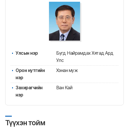
Улсын нэр
Бүгд Найрамдах Хятад Ард
Улс
Орон нутгийн
Хэнан муж
нэр
Захирагчийн
Ван Кай
нэр
Түүхэн тойм