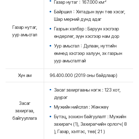
2
Газар нутаг：167.000 км
Байршил：Хятадын зүүн төв хэсэг,
Шар мөрний дунд адаг
Газар нутаг,
Газрын хэлбэр : Баруун хэсгээр
уур амьсгал
өндөрлөг, зүүн хэсгээр нам дор
Уур амьсгал：Дулаан, нутгийн
өмнөд хэсгээр халуун, эх газрын
уур амьсгалтай
Хүн ам
96.400.000 (2019 оны байдлаар)
Засаг захиргааны нэгж : 123 хот,
дүүрэг
Засаг
Мужийн нийслэл : Жөнжөү
захиргаа,
Бүтэц, зохион байгуулалт : Мужийн
байгууллага
захирагч (1), Захирагчийн орлогч( 8
), Газар, хэлтэс, төв( 21 )