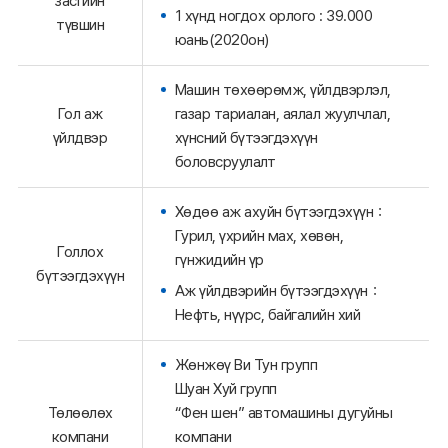
засгийн
1 хүнд ногдох орлого : 39.000
түвшин
юань(2020он)
Машин төхөөрөмж, үйлдвэрлэл,
Гол аж
газар тариалан, аялал жуулчлал,
үйлдвэр
хүнсний бүтээгдэхүүн
боловсруулалт
Хөдөө аж ахуйн бүтээгдэхүүн：
Гурил, үхрийн мах, хөвөн,
Голлох
гүнжидийн үр
бүтээгдэхүүн
Аж үйлдвэрийн бүтээгдэхүүн：
Нефть, нүүрс, байгалийн хий
Жөнжөү Ви Тун групп
Шуан Хуй групп
Төлөөлөх
“Фен шен” автомашины дугуйны
компани
компани