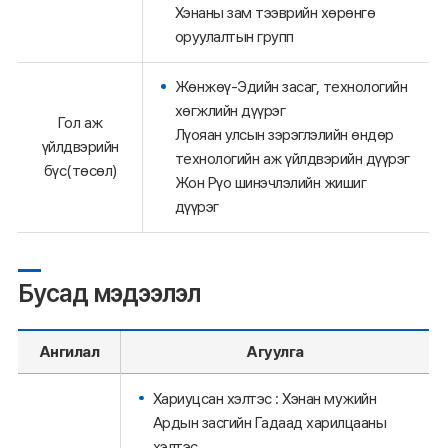
Хэнаны зам тээврийн хөрөнгө
оруулалтын групп
Жөнжөү-Эдийн засаг, технологийн
хөгжлийн дүүрэг
Гол аж
Лүояан улсын зэрэглэлийн өндөр
үйлдвэрийн
технологийн аж үйлдвэрийн дүүрэг
бүс(төсөл)
Жон Рүо шинэчлэлийн жишиг
дүүрэг
Бусад мэдээлэл
Ангилал
Агуулга
Хариуцсан хэлтэс : Хэнан мужийн
Ардын засгийн Гадаад харилцааны
хэлтэс