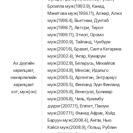
Броилла муж(1993.9), Канад,
Мэнитова муж(1994.11), Алжир, Алжэ
муж(1998.4), Вьетнам, Дунтаб
муж(1998.7), Автсри, Тирол
муж(1999.11), Этиоп, Оромо
муж(2000.9), Тайланд, Чунбүри
муж(2001.6), Бразил, Санта Катарина
муж(2002.4), Унгар, Кумарум
Ах дүүгийн
муж(2002.8), Беларусь, Михайлов
харилцаат,
муж(2004.8), Мексик, Идальго
нөхөрлөлийн
муж(2005.5), Аргентин, Энтрэриус
харилцаат
муж(2005.5), Финланд Зүүн Финланд
хот, муж(он)
муж(2005.8), Венесуэл, Боливар
муж(2006.8), Чиль, Кукимбу
дүүрэг(2007.11), Египет, Паюүм
муж(2007.11), Өмнөд Африк, Хойд
Баруун муж(2008.4), Англи, Нью
Кэйсл муж(2008.9), Польш, Рублин