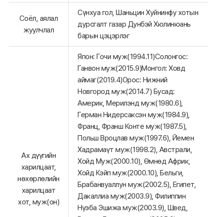
Сүнхуа гол, Шаньцин Хуйнинфу хотын
Соёл, аялал
дурсгалт газар Дунбэй Хюлинюань
жуулчлал
барын цэцэрлэг
Япон: Гочи муж(1994.11)Солонгос:
Ганвон муж(2015.9)Монгол: Ховд
аймаг(2019.4)Орос: Нижний
Новгород муж(2014.7) Бусад:
Америк, Мерилэнд муж(1980.6),
Герман Нидерсаксэн муж(1984.9),
Франц, Франш Конте муж(1987.5),
Польш Вроцлав муж(1997.6), Йемен
Хадрамаүт муж(1998.2), Австрали,
Ах дүүгийн
Хойд Муж(2000.10), Өмнөд Африк,
харилцаат,
Хойд Кэйп муж(2000.10), Бельги,
нөхөрлөлийн
Брабанвуаллун муж(2002.5), Египет,
харилцаат
Дакаллиа муж(2003.9), Филиппин
хот, муж(он)
Нүэба Эшижа муж(2003.9), Швед,