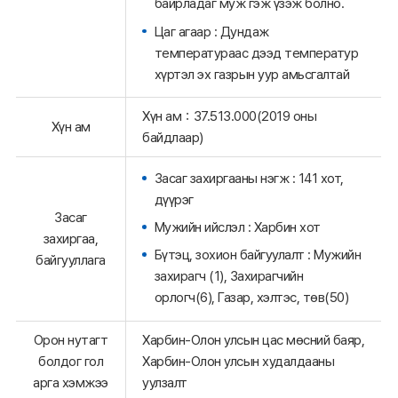
байрладаг муж гэж үзэж болно.
Цаг агаар : Дундаж
температураас дээд температур
хүртэл эх газрын уур амьсгалтай
Хүн ам：37.513.000(2019 оны
Хүн ам
байдлаар)
Засаг захиргааны нэгж : 141 хот,
дүүрэг
Засаг
Мужийн ийслэл : Харбин хот
захиргаа,
Бүтэц, зохион байгуулалт : Мужийн
байгууллага
захирагч (1), Захирагчийн
орлогч(6), Газар, хэлтэс, төв(50)
Орон нутагт
Харбин-Олон улсын цас мөсний баяр,
болдог гол
Харбин-Олон улсын худалдааны
арга хэмжээ
уулзалт