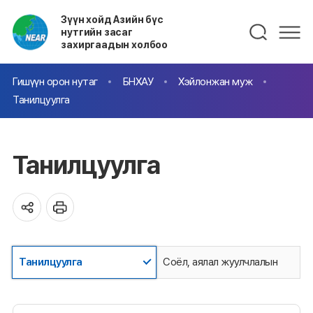
Зүүн хойд Азийн бүс
нутгийн засаг
захиргаадын холбоо
Гишүүн орон нутаг
БНХАУ
Хэйлонжан муж
Танилцуулга
Танилцуулга
Танилцуулга
Соёл, аялал жуулчлалын