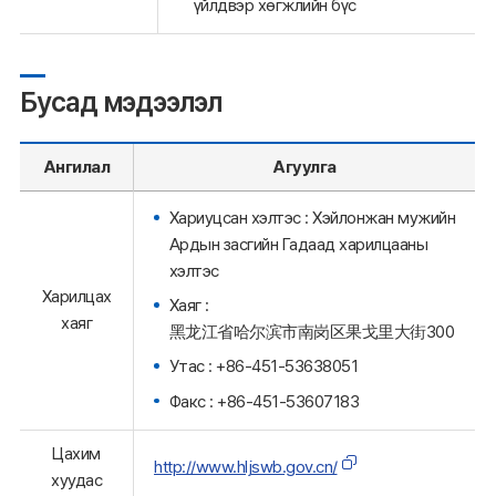
үйлдвэр хөгжлийн бүс
Бусад мэдээлэл
Ангилал
Агуулга
Хариуцсан хэлтэс : Хэйлонжан мужийн
Ардын засгийн Гадаад харилцааны
хэлтэс
Харилцах
Хаяг :
хаяг
黑龙江省哈尔滨市南岗区果戈里大街300
Утас : +86-451-53638051
Факс : +86-451-53607183
Цахим
http://www.hljswb.gov.cn/
хуудас