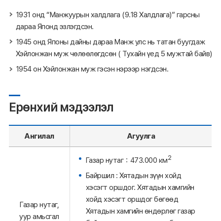
1931 онд “Манжуурын халдлага (9.18 Халдлага)” гарсны
дараа Японд эзлэгдсэн.
1945 онд Японы дайны дараа Манж улс нь татан буугдаж
Хэйлонжан муж чөлөөлөгдсөн ( Тухайн үед 5 мужтай байв)
1954 он Хэйлонжан муж гэсэн нэрээр нэгдсэн.
Ерөнхий мэдээлэл
Ангилал
Агуулга
2
Газар нутаг：473.000 км
Байршил : Хятадын зүүн хойд
хэсэгт оршдог. Хятадын хамгийн
хойд хэсэгт оршдог бөгөөд
Газар нутаг,
Хятадын хамгийн өндөрлөг газар
уур амьсгал