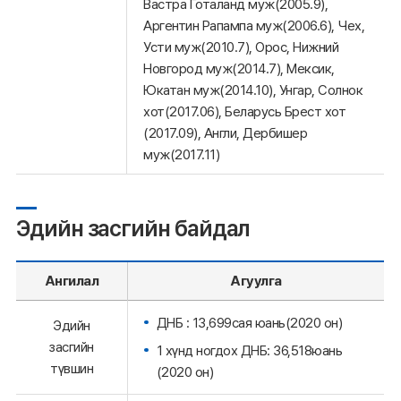
Вастра Готаланд муж(2005.9),
Аргентин Рапампа муж(2006.6), Чех,
Усти муж(2010.7), Орос, Нижний
Новгород муж(2014.7), Мексик,
Юкатан муж(2014.10), Унгар, Солнок
хот(2017.06), Беларусь Брест хот
(2017.09), Англи, Дербишер
муж(2017.11)
Эдийн засгийн байдал
Ангилал
Агуулга
ДНБ : 13,699сая юань(2020 он)
Эдийн
засгийн
1 хүнд ногдох ДНБ: 36,518юань
түвшин
(2020 он)