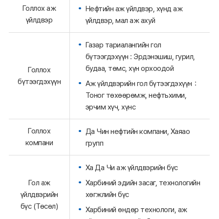
Голлох аж
Нефтийн аж үйлдвэр, хүнд аж
үйлдвэр
үйлдвэр, мал аж ахуй
Газар тариалангийн гол
бүтээгдэхүүн : Эрдэнэшиш, гурил,
будаа, төмс, хүн орхоодой
Голлох
бүтээгдэхүүн
Аж үйлдвэрийн гол бүтээгдэхүүн：
Тоног төхөөрөмж, нефтьхими,
эрчим хүч, хүнс
Голлох
Да Чин нефтийн компани, Хаяао
компани
групп
Ха Да Чи аж үйлдвэрийн бүс
Харбиний эдийн засаг, технологийн
Гол аж
хөгжлийн бүс
үйлдвэрийн
бүс (Төсөл)
Харбиний өндөр технологи, аж