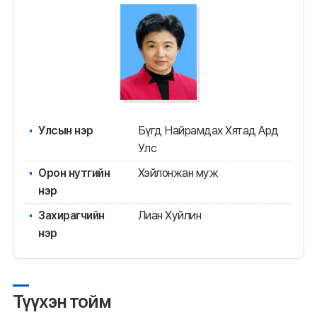
Улсын нэр
Бүгд Найрамдах Хятад Ард
Улс
Орон нутгийн
Хэйлонжан муж
нэр
Захирагчийн
Лиан Хуйлин
нэр
Түүхэн тойм