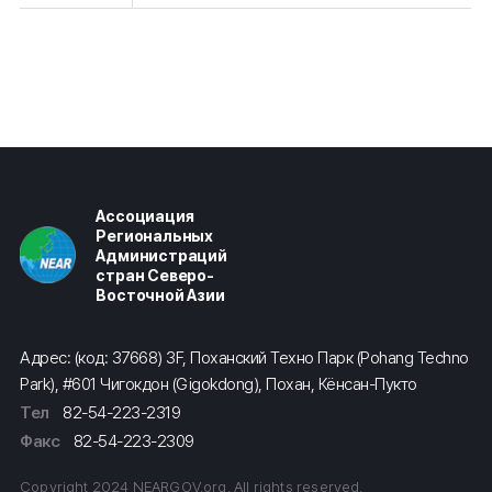
Ассоциация
Региональных
Администраций
стран Северо-
Восточной Азии
Адрес: (код: 37668) 3F, Поханский Техно Парк (Pohang Techno
Park), #601 Чигокдон (Gigokdong), Похан, Кёнсан-Пукто
Тел
82-54-223-2319
Факс
82-54-223-2309
Copyright 2024 NEARGOV.org. All rights reserved.