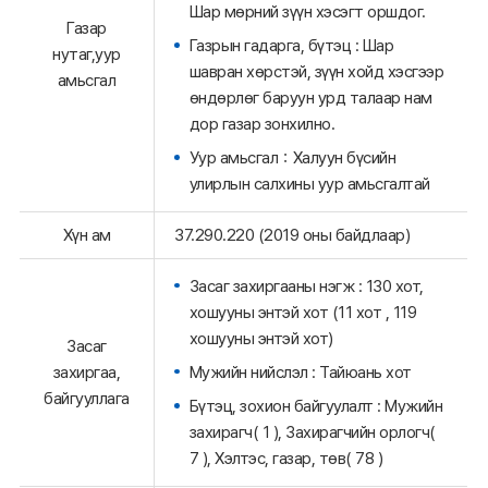
Шар мөрний зүүн хэсэгт оршдог.
Газар
Газрын гадарга, бүтэц : Шар
нутаг,уур
шавран хөрстэй, зүүн хойд хэсгээр
амьсгал
өндөрлөг баруун урд талаар нам
дор газар зонхилно.
Уур амьсгал：Халуун бүсийн
улирлын салхины уур амьсгалтай
Хүн ам
37.290.220 (2019 оны байдлаар)
Засаг захиргааны нэгж : 130 хот,
хошууны энтэй хот (11 хот , 119
хошууны энтэй хот)
Засаг
Мужийн нийслэл : Тайюань хот
захиргаа,
байгууллага
Бүтэц, зохион байгуулалт : Мужийн
захирагч( 1 ), Захирагчийн орлогч(
7 ), Хэлтэс, газар, төв( 78 )