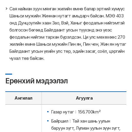
Сая найман зуун мянган жилийн өмнө балар эртний хүмүүс
Шаньси мужийн Жиннан нутагт амьдарч байсан. МЭӨ 403
онд Дунцоугийн хаан Зао, Вэй, Ханыг феодалын нийгэмтэй
болгосон бөгөөд Байлдаант улсын түүхэнд энэ үеэс
феодалын нийгэм тархан бүрэлдсэн. Ци улс мөхөхөөс 270
жилийн өмнө Шаньси мужийн Пин ян, Пин чен, Жин ян нутаг
Байлдаант улсын үеийн улс төр, эдийн засаг, соёл, цэргийн
чухал төв байсан.
Ерөнхий мэдээлэл
Ангилал
Агуулга
Газар нутаг：156.700㎢
Байршил：Тай хан шань уулын
баруун зүгт, Лүлиан уулын зүүн зүгт,