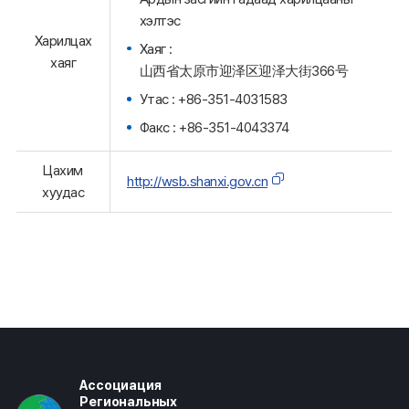
хэлтэс
Харилцах
Хаяг :
хаяг
山西省太原市迎泽区迎泽大街366号
Утас : +86-351-4031583
Факс : +86-351-4043374
Цахим
http://wsb.shanxi.gov.cn
хуудас
Ассоциация
Региональных