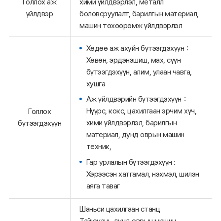
Голлох аж
хими үйлдвэрлэл, металл
үйлдвэр
боловсруулалт, барилгын материал,
машин төхөөрөмж үйлдвэрлэл
Хөдөө аж ахуйн бүтээгдэхүүн：
Хөвөн, эрдэнэшиш, мах, сүүн
бүтээгдэхүүн, алим, улаан чавга,
хушга
Аж үйлдвэрийн бүтээгдэхүүн：
Нүүрс, кокс, цахилгаан эрчим хүч,
Голлох
хими үйлдвэрлэл, барилгын
бүтээгдэхүүн
материал, дунд оврын машин
техник,
Гар урлалын бүтээгдэхүүн :
Хэрээсэн хатгамал, нэхмэл, шилэн
аяга таваг
Шаньси цахилгаан станц
Тайюуань дунд оврын машин