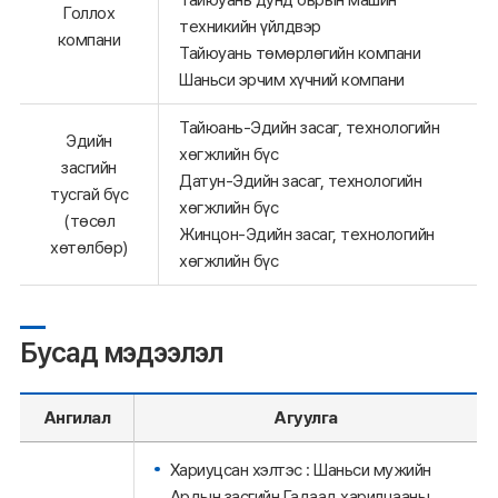
Голлох
техникийн үйлдвэр
компани
Тайюуань төмөрлөгийн компани
Шаньси эрчим хүчний компани
Тайюань-Эдийн засаг, технологийн
Эдийн
хөгжлийн бүс
засгийн
Датун-Эдийн засаг, технологийн
тусгай бүс
хөгжлийн бүс
(төсөл
Жинцон-Эдийн засаг, технологийн
хөтөлбөр)
хөгжлийн бүс
Бусад мэдээлэл
Ангилал
Агуулга
Хариуцсан хэлтэс : Шаньси мужийн
Ардын засгийн Гадаад харилцааны