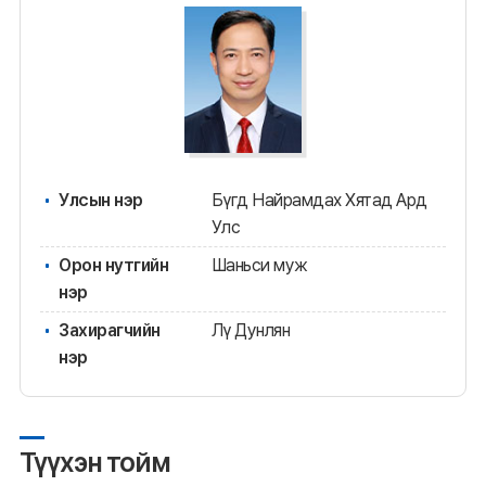
Улсын нэр
Бүгд Найрамдах Хятад Ард
Улс
Орон нутгийн
Шаньси муж
нэр
Захирагчийн
Лү Дунлян
нэр
Түүхэн тойм