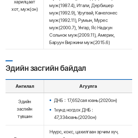
харилцаат
муж(1987.4), Итали, Дербишер
хот, муж(он)
муж(1992.9), Уругвай, Канелонес
муж(1992.11), Румын, Мурес
муж(2000.7), Унгар, Яс Надкун
Сольнок муж(2009.11), Америк,
Баруун Виржини муж(2015.6)
Эдийн засгийн байдал
Ангилал
Агуулга
ДНБ：17,652сая юань(2020он)
Эдийн
засгийн
1хүнд ногдох ДНБ :
түвшин
47,334юань(2020он)
Нүүрс, кокс, цахилгаан эрчим хүч,