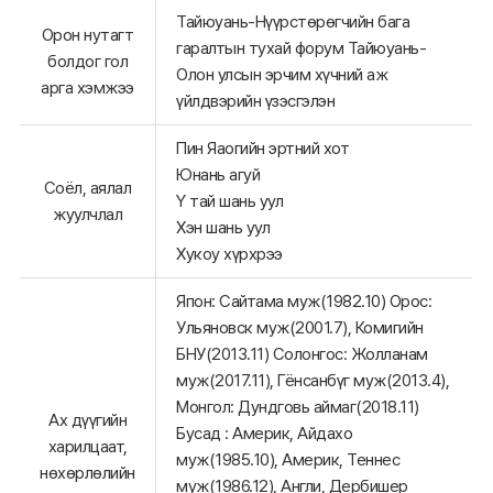
Тайюуань-Нүүрстөрөгчийн бага
Орон нутагт
гаралтын тухай форум Тайюуань-
болдог гол
Олон улсын эрчим хүчний аж
арга хэмжээ
үйлдвэрийн үзэсгэлэн
Пин Яаогийн эртний хот
Юнань агуй
Соёл, аялал
Ү тай шань уул
жуулчлал
Хэн шань уул
Хукоу хүрхрээ
Япон: Сайтама муж(1982.10) Орос:
Ульяновск муж(2001.7), Комигийн
БНУ(2013.11) Солонгос: Жолланам
муж(2017.11), Гёнсанбүг муж(2013.4),
Монгол: Дундговь аймаг(2018.11)
Ах дүүгийн
Бусад : Америк, Айдахо
харилцаат,
муж(1985.10), Америк, Теннес
нөхөрлөлийн
муж(1986.12), Англи, Дербишер