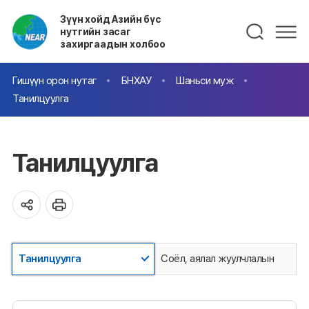
Зүүн хойд Азийн бүс
нутгийн засаг
захиргаадын холбоо
Гишүүн орон нутаг
БНХАУ
Шаньси муж
Танилцуулга
Танилцуулга
Танилцуулга
Соёл, аялал жуулчлалын