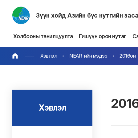
Зүүн хойд Азийн бүс нутгийн зас
Холбооны танилцуулга
Гишүүн орон нутаг
С
Хэвлэл
NEAR-ийн мэдээ
2016он
201
Хэвлэл