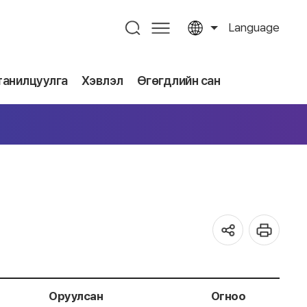
Language
танилцуулга
Хэвлэл
Өгөгдлийн сан
Оруулсан
Огноо