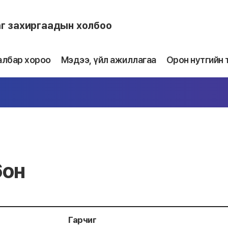
аг захиргаадын холбоо
албар хороо
Мэдээ, үйл ажиллагаа
Орон нутгийн 
6он
Гарчиг