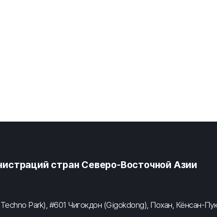
истраций стран Северо-Восточной Азии
 Techno Park), #601 Чигокдон (Gigokdong), Похан, Кёнсан-Пу