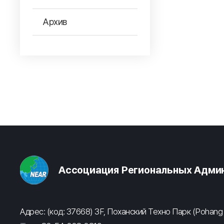
Архив
Ассоциация Региональных Админ
Адрес: (код: 37668) 3F, Поханский Техно Парк (Pohang