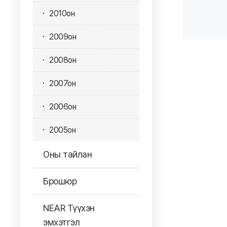
2010он
2009он
2008он
2007он
2006он
2005он
Оны тайлан
Брошюр
NEAR Түүхэн
эмхэтгэл