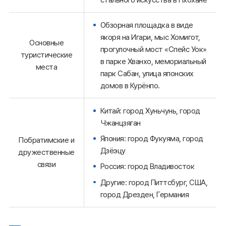
Обзорная площадка в виде
якоря на Игари, мыс Хомигот,
Основные
прогулочный мост «Спейс Уок»
туристические
в парке Хванхо, мемориальный
места
парк Сабан, улица японских
домов в Курёнпо.
Китай: город Хуньчунь, город
Чжанцзяган
Япония: город Фукуяма, город
Побратимские и
Дзёэцу
дружественные
связи
Россия: город Владивосток
Другие: город Питтсбург, США,
город Дрезден, Германия