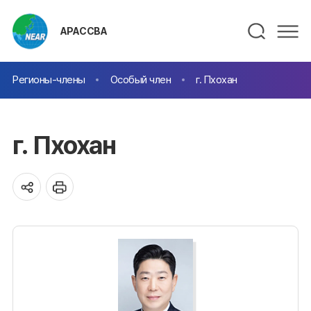
АРАССВА
Регионы-члены
Особый член
г. Пхохан
г. Пхохан