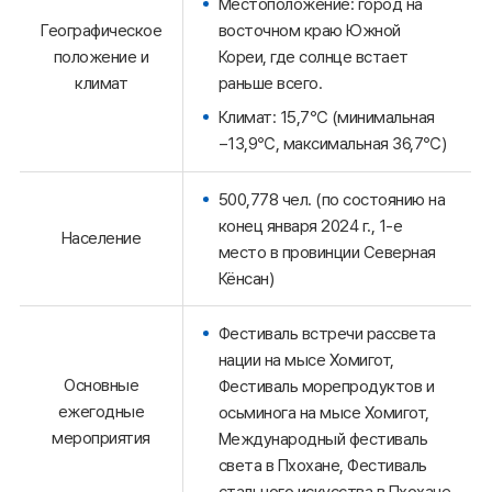
Местоположение: город на
восточном краю Южной
Географическое
Кореи, где солнце встает
положение и
раньше всего.
климат
Климат: 15,7℃ (минимальная
−13,9℃, максимальная 36,7℃)
500,778 чел. (по состоянию на
конец января 2024 г., 1-е
Население
место в провинции Северная
Кёнсан)
Фестиваль встречи рассвета
нации на мысе Хомигот,
Основные
Фестиваль морепродуктов и
ежегодные
осьминога на мысе Хомигот,
мероприятия
Международный фестиваль
света в Пхохане, Фестиваль
стального искусства в Пхохане