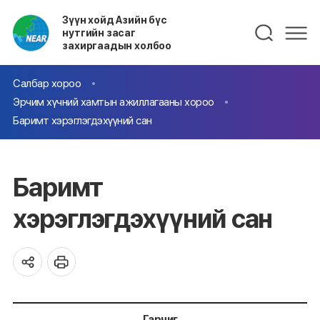
Зүүн хойд Азийн бүс
нутгийн засаг
захиргаадын холбоо
Салбар хороо
Эрчим хүчний хамтын ажиллагааны хороо
Баримт хэрэглэгдэхүүний сан
Баримт
хэрэглэгдэхүүний сан
Гарчиг