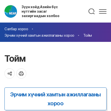
Зүүн хойд Азийн бүс
нутгийн засаг
захиргаадын холбоо
Салбар хороо
Эрчим хүчний хамтын ажиллагааны хороо
Тойм
Тойм
Эрчим хүчний хамтын ажиллагааны
хороо