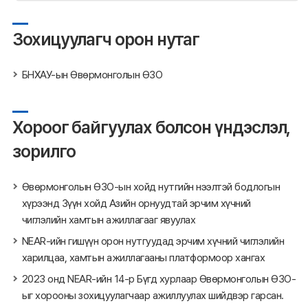
Зохицуулагч орон нутаг
БНХАУ-ын Өвөрмонголын ӨЗО
Хороог байгуулах болсон үндэслэл,
зорилго
Өвөрмонголын ӨЗО-ын хойд нутгийн нээлтэй бодлогын
хүрээнд Зүүн хойд Азийн орнуудтай эрчим хүчний
чиглэлийн хамтын ажиллагааг явуулах
NEAR-ийн гишүүн орон нутгуудад эрчим хүчний чиглэлийн
харилцаа, хамтын ажиллагааны платформоор хангах
2023 онд NEAR-ийн 14-р Бүгд хурлаар Өвөрмонголын ӨЗО-
ыг хорооны зохицуулагчаар ажиллуулах шийдвэр гарсан.