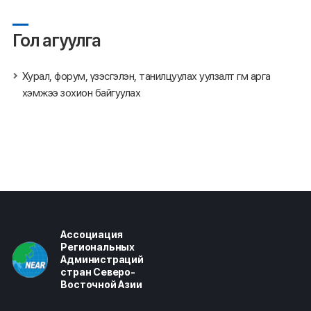
Гол агуулга
Хурал, форум, үзэсгэлэн, танилцуулах уулзалт гм арга
хэмжээ зохион байгуулах
Ассоциация
Региональных
Администраций
стран Северо-
Восточной Азии