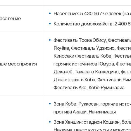
Население: 5 430 567 человек (на 
аселение
Количество домохозяйств: 2 400 8
Фестиваль Тоока Эбису, Фестиваль
Якуёке, Фестиваль Удзисио, Фести
Киносаки Фестиваль Кобе, Фестив
ные мероприятия
горячих источников Юмура, Фести
Декансё, Такасаго Канкецино, фест
Джаз-стрит в Кобэ, Фестиваль Рим
Фестиваль Ако, Кобе Руминариэ
Зона Кобе: Руккосан, горячие исто
пролива Акаши, Нанкинмацы
Зона Ханшин: стадион Кошиэн, бол
Накаяма, центр культуры и искусс