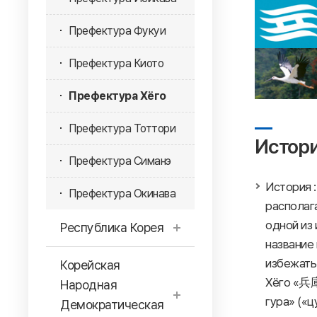
Префектура Фукуи
Префектура Киото
Префектура Хёго
Префектура Тоттори
Истор
Префектура Симанэ
История 
Префектура Окинава
располаг
одной из 
Республика Корея
название
избежать
Корейская
Хёго «兵庫
Народная
гура» («ц
Демократическая