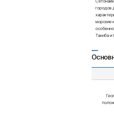
Сетонайк
городов 
характер
морские к
особеннос
Таннба и 
Основ
Гео
полож