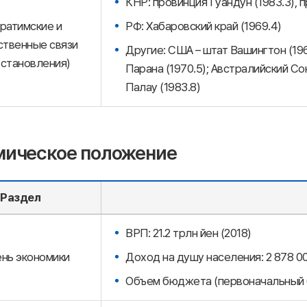
КНР: провинция Гуандун (1983.3), п
ратимские и
РФ: Хабаровский край (1969.4)
твенные связи
Другие: США – штат Вашингтон (19
установления)
Парана (1970.5); Австралийский Со
Палау (1983.8)
мическое положение
Раздел
ВРП: 21.2 трлн йен (2018)
нь экономики
Доход на душу населения: 2 878 00
Объем бюджета (первоначальный б