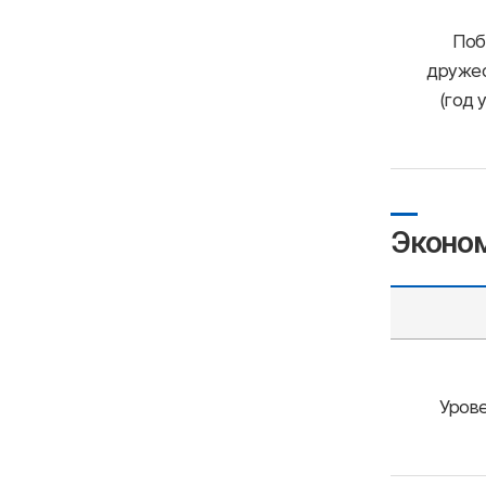
Поб
дружес
(год 
Эконо
Урове