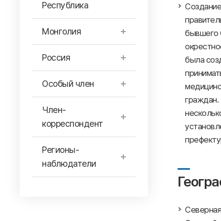
Республика
Создание
правител
Монголия
бывшего С
окрестнос
Россия
была созд
принимат
Особый член
медицинс
граждан.
Член-
несколько
корреспондент
установл
префекту
Регионы-
наблюдатели
Геогра
Северная