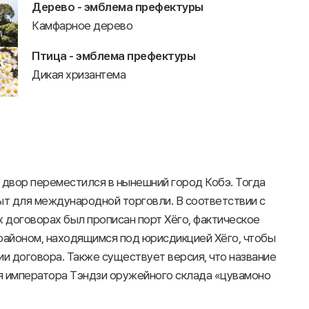
Дерево - эмблема префектуры
Камфарное дерево
Птица - эмблема префектуры
Дикая хризантема
й двор переместился в нынешний город Кобэ. Тогда
рыт для международной торговли. В соответствии с
х договорах был прописан порт Хёго, фактическое
 районом, находящимся под юрисдикцией Хёго, чтобы
и договора. Также существует версия, что название
я императора Тэндзи оружейного склада «цувамоно