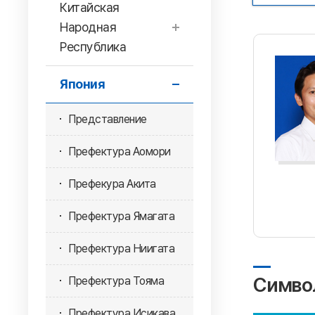
Китайская
Народная
Республика
Япония
Представление
Префектура Аомори
Префекура Акита
Префектура Ямагата
Префектура Ниигата
Симво
Префектура Тояма
Префектура Исикава