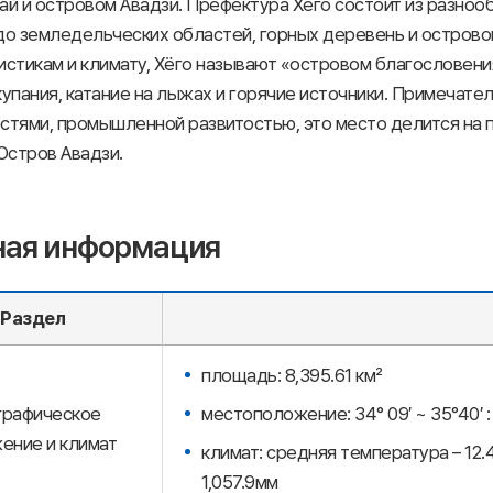
ай и островом Авадзи. Префектура Хёго состоит из разноо
до земледельческих областей, горных деревень и острово
истикам и климату, Хёго называют «островом благословения
упания, катание на лыжах и горячие источники. Примечател
тями, промышленной развитостью, это место делится на пя
Остров Авадзи.
ная информация
Раздел
площадь: 8,395.61 км²
графическое
местоположение: 34° 09′ ~ 35°40′ : с.
ение и климат
климат: средняя температура – 12.
1,057.9мм