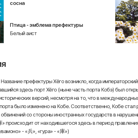
сосна
Птица - эмблема префектуры
Белый аист
ия
: Название префектуры Хёго возникло, когда императорски
авшийся здесь порт Хёго (ныне часть порта Кобэ) был отк
исторических версий, несмотря на то, что в международны
 порта было изменено на Кобе. Соответственно, Кобе стал
 обвинений со стороны иностранных государств в нарушени
» происходит от находившегося здесь в период правлени
увамоно» - «兵», «гура» - «庫»)