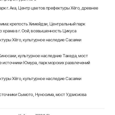
рк г. Ака, Центр цветов префектуры Хёго, древнее
рима: крепость Химейдзи, Центральный парк
 храма в г. Оой, возвышенность Цикуса
ктуры Хёго, культурное наследие Сасаяки
Киносаки, культурное наследние Такеда, мост
е источники Юмура, парк морских развлечений
ктуры Хёго, культурное наследие Сасаяки
е источники Сымото, Нуносима, мост Удзисиова