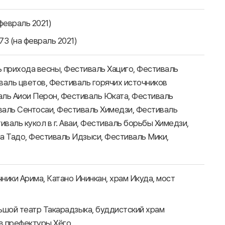
февраль 2021)
73 (на февраль 2021)
 прихода весны, Фестиваль Хациго, Фестиваль
валь цветов, Фестиваль горячих источников
аль Аиои Перон, Фестиваль Юката, Фестиваль
валь Сентосаи, Фестиваль Химедзи, Фестиваль
иваль кукол в г. Аваи, Фестиваль борьбы Химедзи,
а Тадо, Фестиваль Идзыси, Фестиваль Мики,
чники Арима, Катано Ининкан, храм Икуда, мост
ьшой театр Такарадзыка, буддистский храм
тв префектуры Хёго