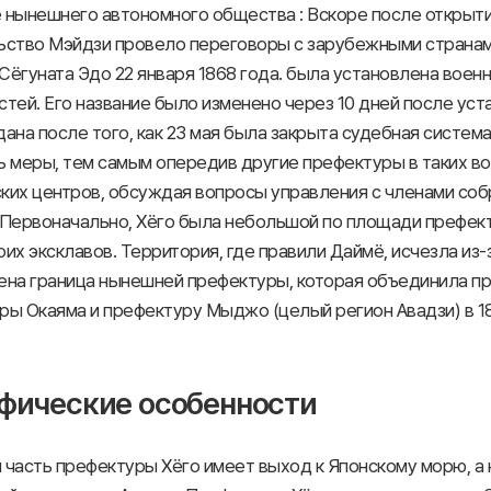
 нынешнего автономного общества : Вскоре после открыти
ьство Мэйдзи провело переговоры с зарубежными странам
ёгуната Эдо 22 января 1868 года. была установлена военн
тей. Его название было изменено через 10 дней после уст
ана после того, как 23 мая была закрыта судебная систем
ь меры, тем самым опередив другие префектуры в таких во
ких центров, обсуждая вопросы управления с членами собр
 Первоначально, Хёго была небольшой по площади префект
их эксклавов. Территория, где правили Даймё, исчезла из-
ена граница нынешней префектуры, которая объединила пре
ры Окаяма и префектуру Мыджо (целый регион Авадзи) в 18
фические особенности
 часть префектуры Хёго имеет выход к Японскому морю, а