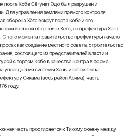
я порта Кобе Сёгунат Эдо был разрушен и
и. Для управления землями прямого контроля
ая оборона Хёго вокруг порта Кобе и его
ановки военной обороны в Хёго, но префектура Хёго
а. С того момента правительство префектуры начало
просах как создание местного совета, строительство
ания, состоящего из представителей власти и
урой с портом Кобе в качестве центра в форме
за упразднения системы Хань, и затем была
фектуру Сикама (весь район Арима), часть
76 году.
 южная часть простирается к Тихому океану между