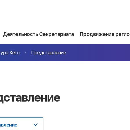
Деятельность Секретариата
Продвижение регио
ура Хёго
Представление
дставление
авление