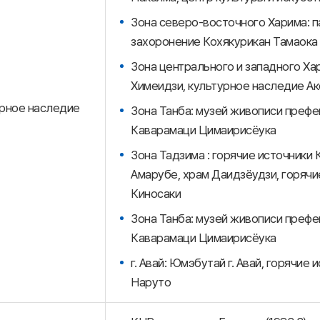
Зона северо-восточного Харима: па
захоронение Кохякурикан Тамаока
Зона центрального и западного Ха
Химеидзи, культурное наследие Ако
рное наследие
Зона Танба: музей живописи префе
Каварамаци Цимаирисёука
Зона Тадзима : горячие источники 
Амарубе, храм Даидзёудзи, горячи
Киносаки
Зона Танба: музей живописи префе
Каварамаци Цимаирисёука
г. Авай: Юмэбутай г. Авай, горячи
Наруто