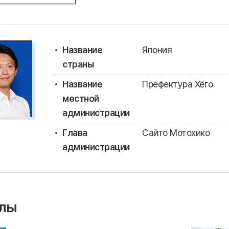
Название
Япония
страны
Название
Префектура Хёго
местной
администрации
Глава
Сайто Мотохико
администрации
лы