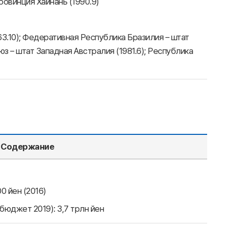
ровинция Хайнань (1990.9)
63.10); Федеративная Республика Бразилия – штат
юз – штат Западная Австралия (1981.6); Республика
Содержание
0 йен (2016)
юджет 2019): 3,7 трлн йен