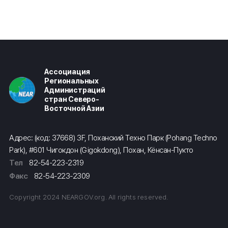
Ассоциация
Региональных
Администраций
стран Северо-
Восточной Азии
Адрес: (код: 37668) 3F, Поханский Техно Парк (Pohang Techno
Park), #601 Чигокдон (Gigokdong), Похан, Кёнсан-Пукто
Тел
82-54-223-2319
Факс
82-54-223-2309
Copyright 2024 NEARGOV.org. All rights reserved.