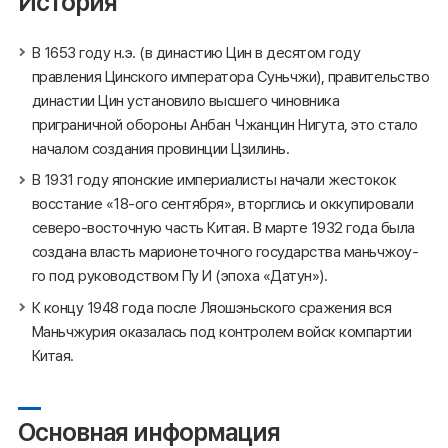
История
В 1653 году н.э. (в династию Цин в десятом году
правления Цинского императора Суньчжи), правительство
династии Цин установило высшего чиновника
приграничной обороны Анбан Чжанцин Нигута, это стало
началом создания провинции Цзилинь.
В 1931 году японские империалисты начали жестокок
восстание «18-ого сентября», вторглись и оккупировали
северо-восточную часть Китая. В марте 1932 года была
создана власть марионеточного государства маньчжоу-
го под руководством Пу И (эпоха «Датун»).
К концу 1948 года после Ляошэньского сражения вся
Маньчжурия оказалась под контролем войск компартии
Китая.
Основная информация