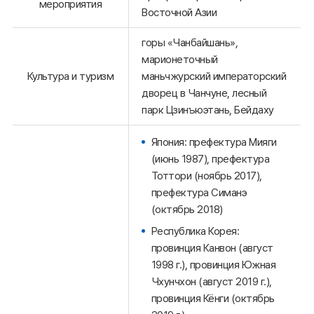
мероприятия
Восточной Азии
горы «Чанбайшань»,
марионеточный
Культура и туризм
маньчжурский императорский
дворец в Чанчуне, лесный
парк Цзинъюэтань, Бейдаху
Япония: префектура Мияги
(июнь 1987), префектура
Тоттори (ноябрь 2017),
префектура Симанэ
(октябрь 2018)
Республика Корея:
провинция Канвон (август
1998 г.), провинция Южная
Чхунчхон (август 2019 г.),
провинция Кёнги (октябрь