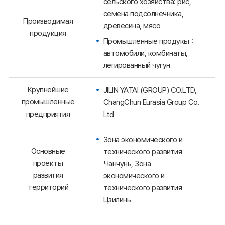
сельского хозяйства: рис,
семена подсолнечника,
Производимая
древесина, мясо
продукция
Промышленные продукы：
автомобили, комбинаты,
легированный чугун
Крупнейшие
JILIN YATAI (GROUP) CO.LTD,
промышленные
ChangChun Eurasia Group Co.
предприятия
Ltd
Зона экономического и
Основные
технического развития
проекты
Чанчунь, Зона
развития
экономического и
территорий
технического развития
Цзилинь