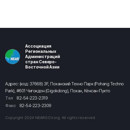
Ассоциация
Региональных
Администраций
стран Северо-
Восточной Азии
Адрес: (код: 37668) 3F, Поханский Техно Парк (Pohang Techno
Park), #601 Чигокдон (Gigokdong), Похан, Кёнсан-Пукто
Тел
82-54-223-2319
Факс
82-54-223-2309
Copyright 2024 NEARGOV.org. All rights reserved.