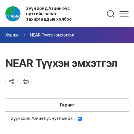
Зүүн хойд Азийн бүс
нутгийн засаг
захиргаадын холбоо
Хэвлэл
NEAR Түүхэн эмхэтгэл
NEAR Түүхэн эмхэтгэл
Гарчиг
Зүүн хойд Азийн бүс нутгийн за...