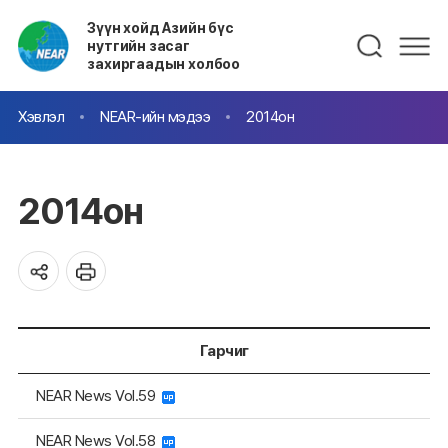
Зүүн хойд Азийн бүс
нутгийн засаг
захиргаадын холбоо
Хэвлэл
NEAR-ийн мэдээ
2014он
2014он
Гарчиг
NEAR News Vol.59
NEAR News Vol.58