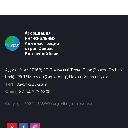
Ассоциация
Региональных
Администраций
стран Северо-
Восточной Азии
Адрес: (код: 37668) 3F, Поханский Техно Парк (Pohang Techno
Park), #601 Чигокдон (Gigokdong), Похан, Кёнсан-Пукто
Тел
82-54-223-2319
Факс
82-54-223-2309
Copyright 2024 NEARGOV.org. All rights reserved.