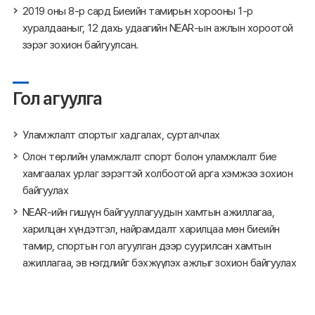
2019 оны 8-р сард Биеийн тамирын хорооны 1-р
хуралдааныг, 12 дахь удаагийн NEAR-ын ажлын хороотой
зэрэг зохион байгуулсан.
Гол агуулга
Уламжлалт спортыг хадгалах, сурталчлах
Олон төрлийн уламжлалт спорт болон уламжлалт бие
хамгаалах урлаг зэрэгтэй холбоотой арга хэмжээ зохион
байгуулах
NEAR-ийн гишүүн байгууллагуудын хамтын ажиллагаа,
харилцан хүндэтгэл, найрамдалт харилцаа мөн биеийн
тамир, спортын гол агуулган дээр суурилсан хамтын
ажиллагаа, эв нэгдлийг бэхжүүлэх ажлыг зохион байгуулах