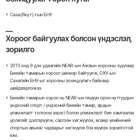
Саха(Якут)-гын БНУ
Хороог байгуулах болсон үндэслэл,
зорилго
2013 онд 9 дэх удаагийн NEAR-ын Ажлын хорооны хурлаар
Биеийн тамирын хороог шинээр байгуулж, ОХУ-ын
Сахагийн БНУ-ыг хорооны зохицуулагч байхаар
шийдвэрлэжээ.
Биеийн тамирын хороо нь NEAR-ын гишүүн орон нутгуудын
үндэсний спорт / үндэсний биеийн тамир, ардын
уламжлалт тоглоом зэрэг/ болон уламжлалт бие хамгаалах
урлагийг дэлгэрүүлж, сэргээн хөгжүүлэх, өсвөр үеийнхний
спортын авьяас чадварыг хөгжүүлж бэхжүүлэх зорилготой
юм.