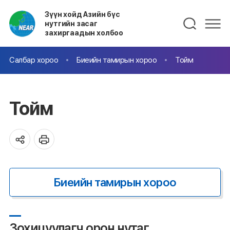
Зүүн хойд Азийн бүс
нутгийн засаг
захиргаадын холбоо
Салбар хороо
Биеийн тамирын хороо
Тойм
Тойм
Биеийн тамирын хороо
Зохицуулагч орон нутаг