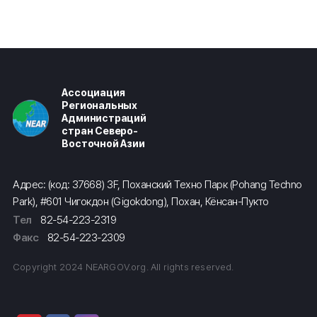
Ассоциация
Региональных
Администраций
стран Северо-
Восточной Азии
Адрес: (код: 37668) 3F, Поханский Техно Парк (Pohang Techno
Park), #601 Чигокдон (Gigokdong), Похан, Кёнсан-Пукто
Тел
82-54-223-2319
Факс
82-54-223-2309
Copyright 2024 NEARGOV.org. All rights reserved.