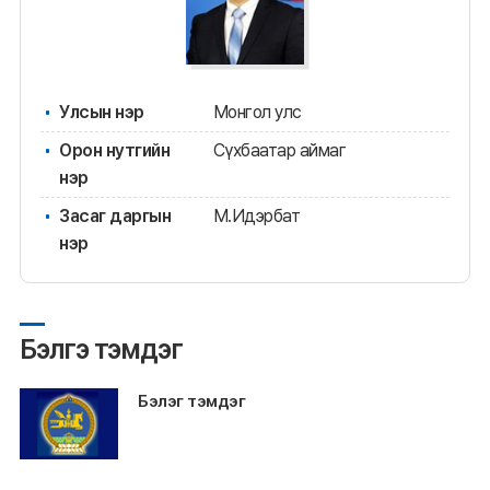
Улсын нэр
Монгол улс
Орон нутгийн
Сүхбаатар аймаг
нэр
Засаг даргын
М.Идэрбат
нэр
Бэлгэ тэмдэг
Бэлэг тэмдэг