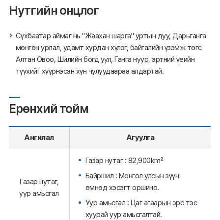
Нутгийн онцлог
Сүхбаатар аймаг нь "Жаахан шарга" уртын дуу, Дарьганга
мөнгөн урлал, удамт хурдан хүлэг, байгалийн үзэмж төгс
Алтан Овоо, Шилийн богд уул, Ганга нуур, эртний үеийн
түүхийг хүүрнэсэн хүн чулуудаараа алдартай.
Ерөнхий тойм
Ангилал
Агуулга
Газар нутаг : 82,900km²
Байршил : Монгол улсын зүүн
Газар нутаг,
өмнөд хэсэгт оршино.
уур амьсгал
Уур амьсгал : Цаг агаарын эрс тэс
хуурай уур амьсгалтай.