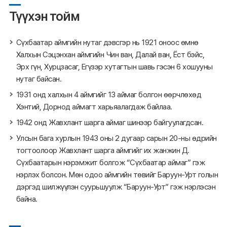
Түүхэн тойм
Сүхбаатар аймгийн нутаг дэвсгэр нь 1921 оноос өмнө
Халхын Сэцэнхан аймгийн Чин ван, Далай ван, Ёст бэйс,
Эрх гүн, Хурцзасаг, Егүзэр хутагтын шавь гэсэн 6 хошууны
нутаг байсан.
1931 онд халхын 4 аймгийг 13 аймаг болгон өөрчлөхөд
Хэнтий, Дорнод аймагт харьяалагдаж байлаа.
1942 онд Жавхлант шарга аймаг шинээр байгуулагдсан.
Улсын бага хурлын 1943 оны 2 дугаар сарын 20-ны өдрийн
тогтоолоор Жавхлант шарга аймгийг их жанжин Д.
Сүхбаатарын нэрэмжит болгож “Сүхбаатар аймаг” гэж
нэрлэх болсон. Мөн одоо аймгийн төвийг Баруун-Урт голын
дэргэд шилжүүлэн суурьшуулж “Баруун-Урт” гэж нэрлэсэн
байна.