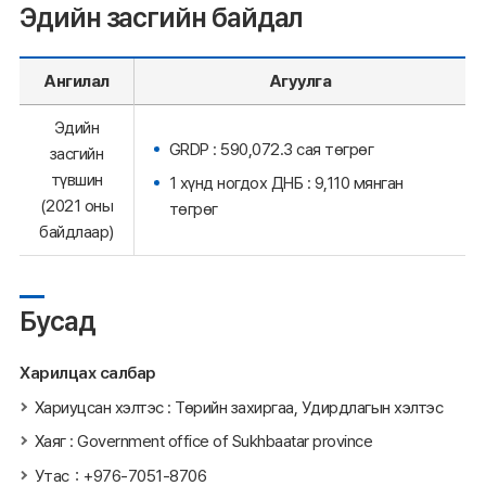
Эдийн засгийн байдал
Ангилал
Агуулга
Эдийн
GRDP : 590,072.3 сая төгрөг
засгийн
түвшин
1 хүнд ногдох ДНБ : 9,110 мянган
(2021 оны
төгрөг
байдлаар)
Бусад
Харилцах салбар
Хариуцсан хэлтэс : Төрийн захиргаа, Удирдлагын хэлтэс
Хаяг : Government office of Sukhbaatar province
Утас：+976-7051-8706