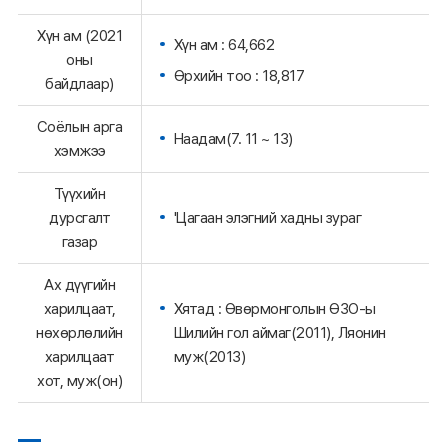
Хүн ам (2021
Хүн ам : 64,662
оны
Өрхийн тоо : 18,817
байдлаар)
Соёлын арга
Наадам(7. 11 ~ 13)
хэмжээ
Түүхийн
'Цагаан элэгний хадны зураг
дурсгалт
газар
Ах дүүгийн
Хятад : Өвөрмонголын ӨЗО-ы
харилцаат,
Шилийн гол аймаг(2011), Ляонин
нөхөрлөлийн
муж(2013)
харилцаат
хот, муж(он)