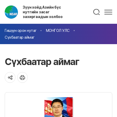
Зүүн хойд Азийн бүс
нутгийн засаг
захиргаадын холбоо
Гишүүн орон нутаг
МОНГОЛ УЛС
Сүхбаатар аймаг
Сүхбаатар аймаг