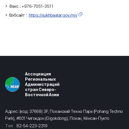
Факс : +976-7051-3511
Вэбсайт：
https://sukhbaatar.gov.mn/
Ассоциация
Региональных
Администраций
стран Северо-
Восточной Азии
Адрес: (код: 37668) 3F, Поханский Техно Парк (Pohang Techno
Park), #601 Чигокдон (Gigokdong), Похан, Кёнсан-Пукто
Тел
82-54-223-2319