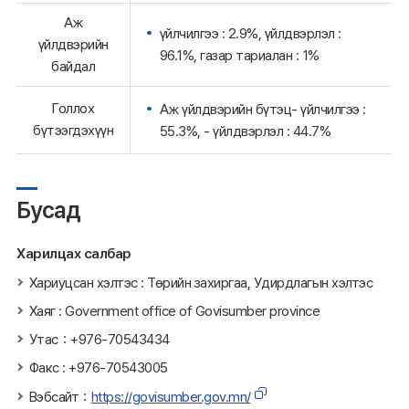
Аж
үйлчилгээ : 2.9%, үйлдвэрлэл :
үйлдвэрийн
96.1%, газар тариалан : 1%
байдал
Голлох
Аж үйлдвэрийн бүтэц- үйлчилгээ :
бүтээгдэхүүн
55.3%, - үйлдвэрлэл : 44.7%
Бусад
Харилцах салбар
Хариуцсан хэлтэс : Төрийн захиргаа, Удирдлагын хэлтэс
Хаяг : Government office of Govisumber province
Утас：+976-70543434
Факс : +976-70543005
Вэбсайт：
https://govisumber.gov.mn/