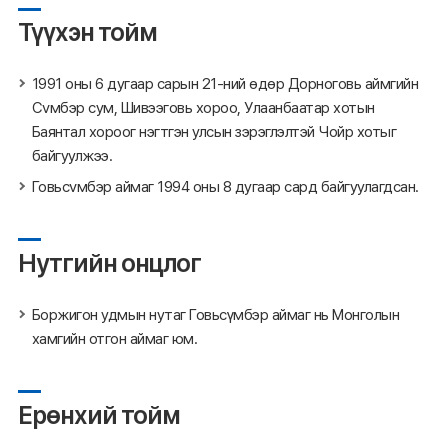
Түүхэн тойм
1991 оны 6 дугаар сарын 21-ний өдөр Дорноговь аймгийн
Сvмбэр сум, Шивээговь хороо, Улаанбаатар хотын
Баянтал хороог нэгтгэн улсын зэрэглэлтэй Чойр хотыг
байгуулжээ.
Говьсvмбэр аймаг 1994 оны 8 дугаар сард байгуулагдсан.
Нутгийн онцлог
Боржигон удмын нутаг Говьсүмбэр аймаг нь Монголын
хамгийн отгон аймаг юм.
Ерөнхий тойм