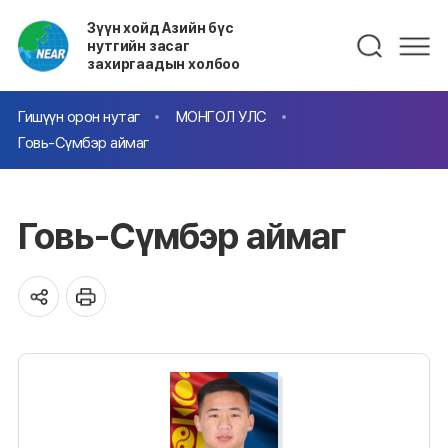
Зүүн хойд Азийн бүс
нутгийн засаг
захиргаадын холбоо
Гишүүн орон нутаг
МОНГОЛ УЛС
Говь-Сүмбэр аймаг
Говь-Сүмбэр аймаг