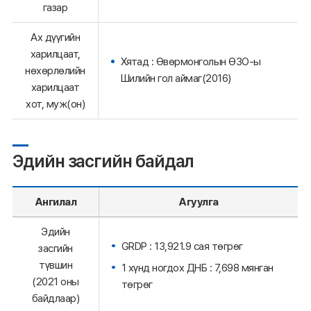
газар
Ах дүүгийн
харилцаат,
Хятад : Өвөрмонголын ӨЗО-ы
нөхөрлөлийн
Шилийн гол аймаг(2016)
харилцаат
хот, муж(он)
Эдийн засгийн байдал
Ангилал
Агуулга
Эдийн
GRDP : 13,921.9 сая төгрөг
засгийн
түвшин
1 хүнд ногдох ДНБ : 7,698 мянган
(2021 оны
төгрөг
байдлаар)