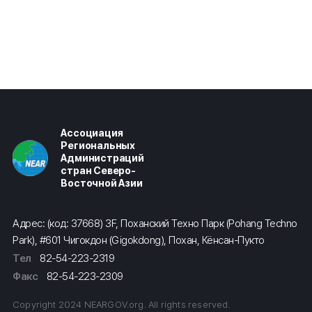
Ассоциация
Региональных
Администраций
стран Северо-
Восточной Азии
Адрес: (код: 37668) 3F, Поханский Техно Парк (Pohang Techno
Park), #601 Чигокдон (Gigokdong), Похан, Кёнсан-Пукто
Тел
82-54-223-2319
Факс
82-54-223-2309
Copyright 2024 NEARGOV.org. All rights reserved.