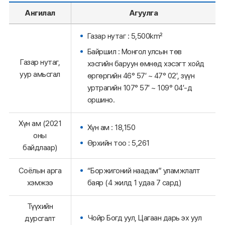
Ангилал
Агуулга
Газар нутаг : 5,500km²
Байршил : Монгол улсын төв
Газар нутаг,
хэсгийн баруун өмнөд хэсэгт хойд
уур амьсгал
өргөргийн 46° 57′ ~ 47° 02′, зүүн
уртрагийн 107° 57′ ~ 109° 04′-д
оршино.
Хүн ам (2021
Хүн ам : 18,150
оны
Өрхийн тоо : 5,261
байдлаар)
Соёлын арга
“Боржигоний наадам” уламжлалт
хэмжээ
баяр (4 жилд 1 удаа 7 сард)
Түүхийн
Чойр Богд уул, Цагаан дарь эх уул
дурсгалт