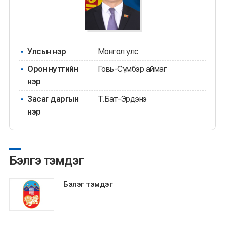
Улсын нэр
Монгол улс
Орон нутгийн
Говь-Сүмбэр аймаг
нэр
Засаг даргын
Т.Бат-Эрдэнэ
нэр
Бэлгэ тэмдэг
Бэлэг тэмдэг