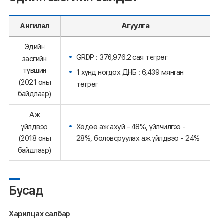
Ангилал
Агуулга
Эдийн
GRDP : 376,976.2 сая төгрөг
засгийн
түвшин
1 хүнд ногдох ДНБ : 6,439 мянган
(2021 оны
төгрөг
байдлаар)
Аж
Хөдөө аж ахуй - 48%, үйлчилгээ -
үйлдвэр
28%, боловсруулах аж үйлдвэр - 24%
(2018 оны
байдлаар)
Бусад
Харилцах салбар