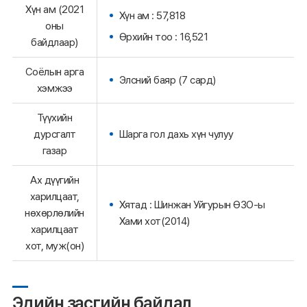
Хүн ам (2021
Хүн ам : 57,818
оны
Өрхийн тоо : 16,521
байдлаар)
Соёлын арга
Элсний баяр (7 сард)
хэмжээ
Түүхийн
Шарга гол дахь хүн чулуу
дурсгалт
газар
Ах дүүгийн
харилцаат,
Хятад : Шинжан Уйгурын ӨЗО-ы
нөхөрлөлийн
Хами хот(2014)
харилцаат
хот, муж(он)
Эдийн засгийн байдал