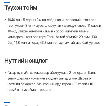
Түүхэн тойм
1940 оны 5 сарын 24-нд сайд нарын зөвлөлийн тогтоол
гарч улсын 8-р их хуралд оруулан хэлэлцүүлснээр 11 сарын
10-нд Завхан аймгийн намын хороо, аймгийн яамны
хамтарсан тогтоол гарч Говь-Алтай аймгийг 20 сум, 130
баг, 11,8 мянган өрх, 43.3 мянган хүн амтайгаар байгуулжээ.
Нутгийн онцлог
Газар нутгийн хэмжээгээр аймгуудаас 2-рт ордог. Шинэ
үеийн дүрслэх урлагийн анхдагч Балдуугийн Шарав эл
нутгийн бахархал. Монголын нэрд гарсан 33 говийн 10
гаруй нь тус аймагт оршдог.