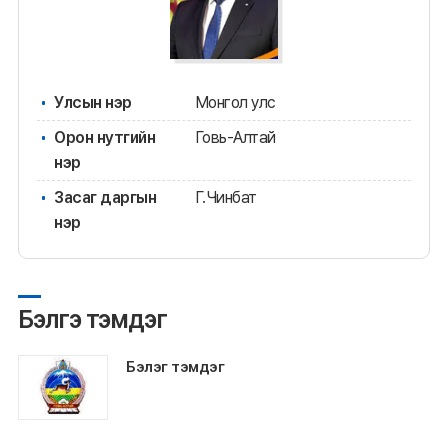
Улсын нэр
Монгол улс
Орон нутгийн
Говь-Алтай
нэр
Засаг даргын
Г.Чинбат
нэр
Бэлгэ тэмдэг
Бэлэг тэмдэг