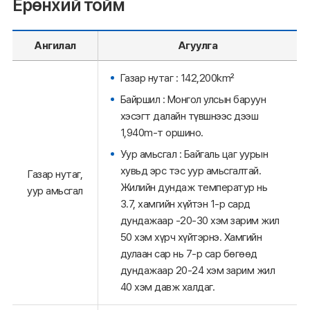
Ерөнхий тойм
Ангилал
Агуулга
Газар нутаг : 142,200km²
Байршил : Монгол улсын баруун
хэсэгт далайн түвшнээс дээш
1,940m-т оршино.
Уур амьсгал : Байгаль цаг уурын
хувьд эрс тэс уур амьсгалтай.
Газар нутаг,
Жилийн дундаж температур нь
уур амьсгал
3.7, хамгийн хүйтэн 1-р сард
дундажаар -20-30 хэм зарим жил
50 хэм хүрч хүйтэрнэ. Хамгийн
дулаан сар нь 7-р сар бөгөөд
дундажаар 20-24 хэм зарим жил
40 хэм давж халдаг.