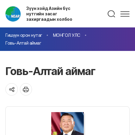
Зүүн хойд Азийн бүс
нутгийн засаг
захиргаадын холбоо
Гишүүн орон нутаг
МОНГОЛ УЛС
Говь-Алтай аймаг
Говь-Алтай аймаг