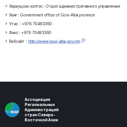
Хариуцсан хэлтэс : Отдел административного управления
Хаяг : Government office of Govi-Altai province
Утас：+976 70483360
Факс : +976 70483360
Вэбсайт：
http://www.govi-altai.gov.mn
Ассоциация
Региональных
Администраций
стран Северо-
Восточной Азии