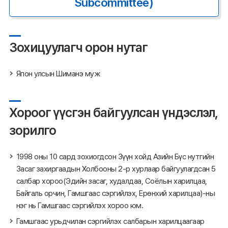
Subcommittee)
Зохицуулагч орон нутаг
Япон улсын Шиманэ муж
Хороог үүсгэн байгуулсан үндэслэл,
зорилго
1998 оны 10 сард зохиогдсон Зүүн хойд Азийн Бүс нутгийн
Засаг захиргаадын Холбооны 2-р хурлаар байгуулагдсан 5
салбар хороо(Эдийн засаг, худалдаа, Соёлын харилцаа,
Байгаль орчин, Гамшгаас сэргийлэх, Ерөнхий харилцаа)-ны
нэг нь Гамшгаас сэргийлэх хороо юм.
Гамшгаас урьдчилан сэргийлэх салбарын харилцаагаар