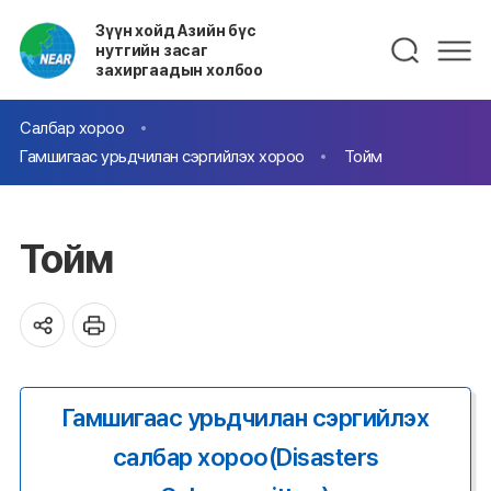
Зүүн хойд Азийн бүс
нутгийн засаг
захиргаадын холбоо
Салбар хороо
Гамшигаас урьдчилан сэргийлэх хороо
Тойм
Тойм
Гамшигаас урьдчилан сэргийлэх
салбар хороо(Disasters