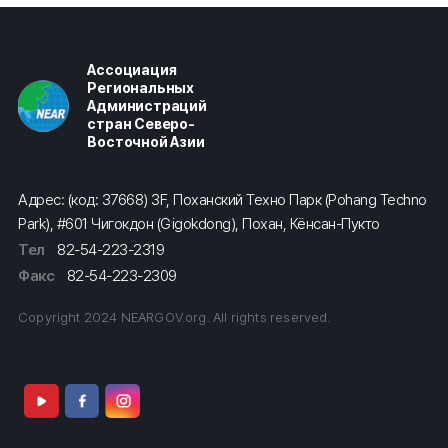
Ассоциация
Региональных
Администраций
стран Северо-
Восточной Азии
Адрес: (код: 37668) 3F, Поханский Техно Парк (Pohang Techno
Park), #601 Чигокдон (Gigokdong), Похан, Кёнсан-Пукто
Тел
82-54-223-2319
Факс
82-54-223-2309
Copyright 2024 NEARGOV.org. All rights reserved.