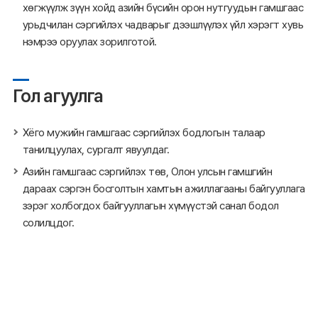
хөгжүүлж зүүн хойд азийн бүсийн орон нутгуудын гамшгаас
урьдчилан сэргийлэх чадварыг дээшлүүлэх үйл хэрэгт хувь
нэмрээ оруулах зорилготой.
Гол агуулга
Хёго мужийн гамшгаас сэргийлэх бодлогын талаар
танилцуулах, сургалт явуулдаг.
Азийн гамшгаас сэргийлэх төв, Олон улсын гамшгийн
дараах сэргэн босголтын хамтын ажиллагааны байгууллага
зэрэг холбогдох байгууллагын хүмүүстэй санал бодол
солилцдог.