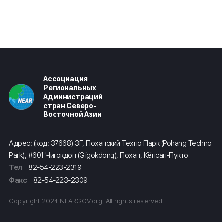
Ассоциация
Региональных
Администраций
стран Северо-
Восточной Азии
Адрес: (код: 37668) 3F, Поханский Техно Парк (Pohang Techno
Park), #601 Чигокдон (Gigokdong), Похан, Кёнсан-Пукто
Тел
82-54-223-2319
Факс
82-54-223-2309
Copyright 2024 NEARGOV.org. All rights reserved.