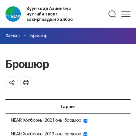
Зүүн хойд Азийн бүс
нутгийн засаг
захиргаадын холбоо
Хэвлэл
Брошюр
Брошюр
Гарчиг
NEAR Холбооны 2021 оны брошюр
NEAR Холбооны 2019 оны брошюр