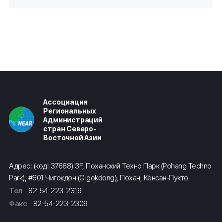
Ассоциация
Региональных
Администраций
стран Северо-
Восточной Азии
Адрес: (код: 37668) 3F, Поханский Техно Парк (Pohang Techno
Park), #601 Чигокдон (Gigokdong), Похан, Кёнсан-Пукто
Тел
82-54-223-2319
Факс
82-54-223-2309