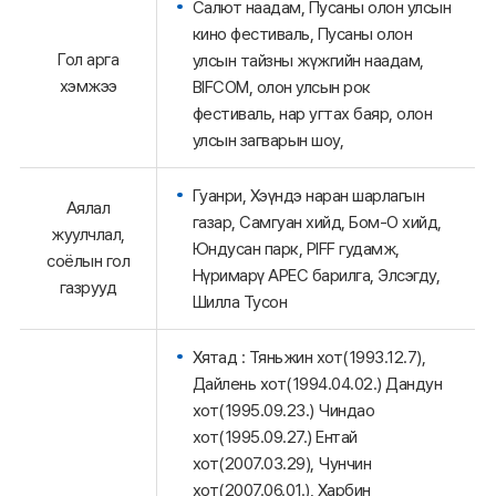
Салют наадам, Пусаны олон улсын
кино фестиваль, Пусаны олон
Гол арга
улсын тайзны жүжгийн наадам,
хэмжээ
BIFCOM, олон улсын рок
фестиваль, нар угтах баяр, олон
улсын загварын шоу,
Гуанри, Хэүндэ наран шарлагын
Аялал
газар, Самгуан хийд, Бом-О хийд,
жуулчлал,
Юндусан парк, PIFF гудамж,
соёлын гол
Нүримарү APEC барилга, Элсэгду,
газрууд
Шилла Тусон
Хятад : Тяньжин хот(1993.12.7),
Дайлень хот(1994.04.02.) Дандун
хот(1995.09.23.) Чиндао
хот(1995.09.27.) Ентай
хот(2007.03.29), Чунчин
хот(2007.06.01.), Харбин