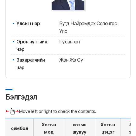
Улсын нэр
Бүгд Найрамдах Солонгос
Улс
Орон нутгийн
Пусан хот
нэр
Захирагчийн
Жон Жэ Сү
нэр
Бэлгэдэл
Move left or right to check the contents.
Хотын
хотын
Хотын
Ам
симбол
мод
шувуу
цэцэг
за