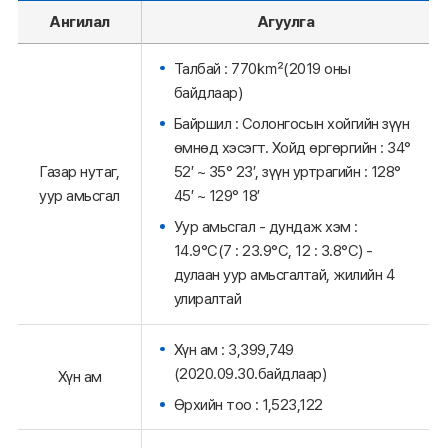
Ангилал
Агуулга
Талбай : 770㎢(2019 оны
байдлаар)
Байршил : Солонгосын хойгийн зүүн
өмнөд хэсэгт. Хойд өргөргийн : 34°
52′ ~ 35° 23′, зүүн уртрагийн : 128°
Газар нутаг,
45′ ~ 129° 18′
уур амьсгал
Уур амьсгал - дундаж хэм :
14.9°C(7 : 23.9°C, 12 : 3.8°C) -
дулаан уур амьсгалтай, жилийн 4
улиралтай
Хүн ам : 3,399,749
(2020.09.30.байдлаар)
Хүн ам
Өрхийн тоо : 1,523,122