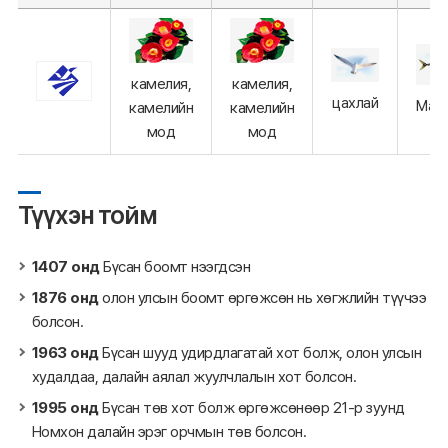
камелия,
камелия,
цахлай
Mack
камелийн
камелийн
мод
мод
Түүхэн тойм
1407 онд
Бүсан боомт нээгдсэн
1876 онд
олон улсын боомт өргөжсөн нь хөгжлийн түүчээ
болсон.
1963 онд
Бүсан шууд удирдлагатай хот болж, олон улсын
худалдаа, далайн аялал жуулчлалын хот болсон.
1995 онд
Бүсан төв хот болж өргөжсөнөөр 21-р зуунд
Номхон далайн эрэг орчмын төв болсон.