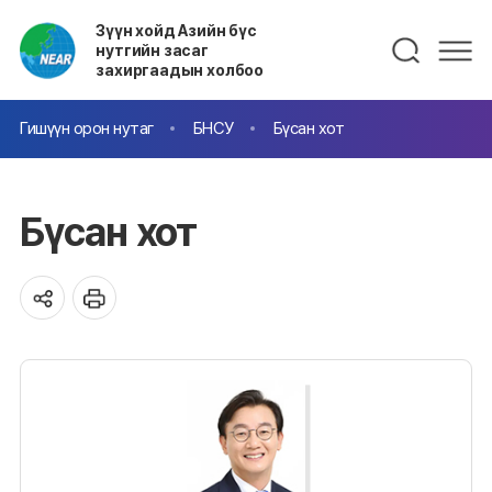
Зүүн хойд Азийн бүс
нутгийн засаг
захиргаадын холбоо
Гишүүн орон нутаг
БНСУ
Бүсан хот
Бүсан хот