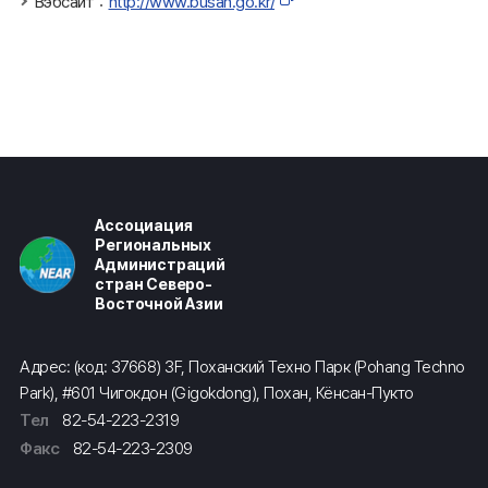
Вэбсайт：
http://www.busan.go.kr/
Ассоциация
Региональных
Администраций
стран Северо-
Восточной Азии
Адрес: (код: 37668) 3F, Поханский Техно Парк (Pohang Techno
Park), #601 Чигокдон (Gigokdong), Похан, Кёнсан-Пукто
Тел
82-54-223-2319
Факс
82-54-223-2309