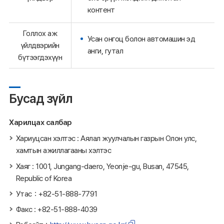
контент
Голлох аж
Усан онгоц болон автомашин эд
үйлдвэрийн
анги, гутал
бүтээгдэхүүн
Бусад зүйл
Харилцах салбар
Хариуцсан хэлтэс : Аялал жуулчалын газрын Олон улс,
хамтын ажиллагааны хэлтэс
Хаяг : 1001, Jungang-daero, Yeonje-gu, Busan, 47545,
Republic of Korea
Утас：+82-51-888-7791
Факс : +82-51-888-4039