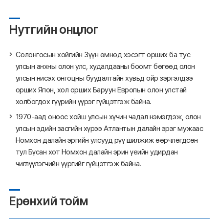
Нутгийн онцлог
Солонгосын хойгийн Зүүн өмнөд хэсэгт орших ба тус
улсын анхны олон улс, худалдааны боомт бөгөөд олон
улсын нисэх онгоцны буудалтайн хувьд ойр зэргэлдээ
орших Япон, хол орших Баруун Европын олон улстай
холбогдох гүүрийн үүрэг гүйцэтгэж байна.
1970-аад оноос хойш улсын хүчин чадал нэмэгдэж, олон
улсын эдийн засгийн хүрээ Атлантын далайн эрэг мужаас
Номхон далайн эргийн улсууд рүү шилжиж өөрчлөгдсөн
тул Бүсан хот Номхон далайн эрин үеийн удирдан
чиглүүлэгчийн үүргийг гүйцэтгэж байна.
Ерөнхий тойм