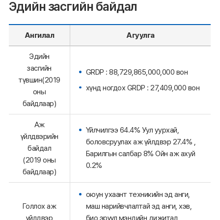
Эдийн засгийн байдал
Ангилал
Агуулга
Эдийн
засгийн
GRDP : 88,729,865,000,000 вон
түвшин(2019
хүнд ногдох GRDP : 27,409,000 вон
оны
байдлаар)
Аж
Үйлчилгээ 64.4% Уул уурхай,
үйлдвэрийн
боловсруулах аж үйлдвэр 27.4% ,
байдал
Барилгын салбар 8% Ойн аж ахуй
(2019 оны
0.2%
байдлаар)
оюун ухаант техникийн эд анги,
Голлох аж
маш нарийвчлалтай эд анги, хэв,
үйлдвэр
био эрүүл мэндийн дижитал