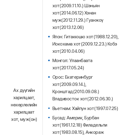
хот(2009.11.10.) Шэньян
хот(2014.06.12) Хэнан
муж(2012.11.29.) Гуанжоү
хот(2013.12.06)
Япон: Гитакюшю хот(1988.12.20),
Иокохама хот(2009.12.23.) Кобэ
хот(2010.04.06)
Монгол: Улаанбаата
хот(2017.05.24)
Орос: Екатеринбург
хот(2009.09.14.),
Ах дүүгийн
Кронштад(2010.09.08.)
харилцаат,
Владивосток хот(2012.06.30.)
нөхөрлөлийн
Вьетнам: Хайпун хот(1997.07.25)
харилцаат
Бусад: Америк, Бурбан
хот, муж(он)
хот(1961.12.18) Филадельпи
хот(1983.08.15), Анкораж