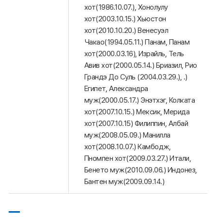
хот(1986.10.07.), Хонолулу
хот(2003.10.15.) Хьюстон
хот(2010.10.20.) Венесуэл
Чакао(1994.05.11.) Панам, Панам
хот(2000.03.16), Израйль, Тель
Авив хот(2000.05.14.) Бриазил, Рио
Грандэ До Суль (2004.03.29.), .)
Египет, Александра
муж(2000.05.17.) Энэтхэг, Колката
хот(2007.10.15.) Мексик, Мерида
хот(2007.10.15) Филиппин, Албай
муж(2008.05.09.) Манилла
хот(2008.10.07.) Камбодж,
Пномпен хот(2009.03.27.) Итали,
Бенето муж(2010.09.06.) Индонез,
Бантен муж(2009.09.14.)