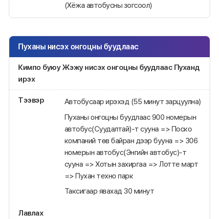
(Хёжа автобусны зогсоол)
Пуханы нисэх онгоцны буудлаас
Кимпо буюу Жэжу нисэх онгоцны буудлаас Пуханд
ирэх
Тээвэр
Автобусаар ирэхэд (55 минут зарцуулна)
Пуханы онгоцны буудлаас 900 номерын
автобус(Суудалтай)-т сууна => Поско
компаний төв байран дээр бууна => 306
номерын автобус(Энгийн автобус)-т
сууна => Хотын захиргаа => Лотте март
=> Пухан техно парк
Таксигаар явахад 30 минут
Лавлах