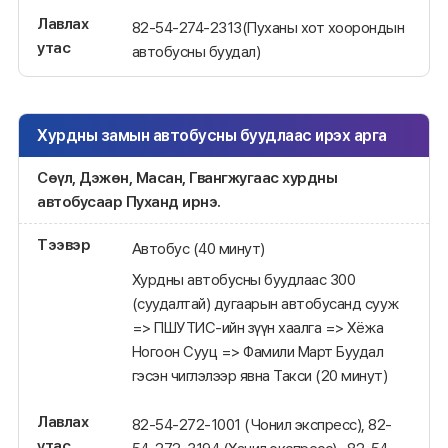
Лавлах
82-54-274-2313(Пуханы хот хоорондын
утас
автобусны буудал)
Хурдны замын автобусны буудлаас ирэх арга
Сөүл, Дэжөн, Масан, Гвангжугаас хурдны
автобусаар Пуханд ирнэ.
Тээвэр
Автобус (40 минут)
Хурдны автобусны буудлаас 300
(суудалтай) дугаарын автобусанд сууж
=> ПШУТИС-ийн зүүн хаалга => Хёжа
Ногоон Сууц => Фамили Март Буудал
гэсэн чиглэлээр явна Такси (20 минут)
Лавлах
82-54-272-1001 (Чонил экспресс), 82-
утас