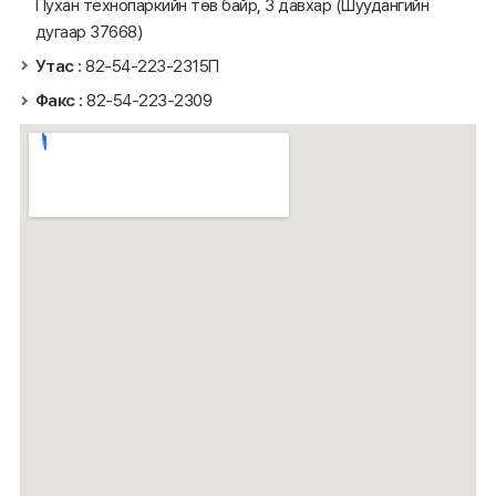
Пухан технопаркийн төв байр, 3 давхар (Шуудангийн
дугаар 37668)
Утас :
82-54-223-2315П
Факс :
82-54-223-2309