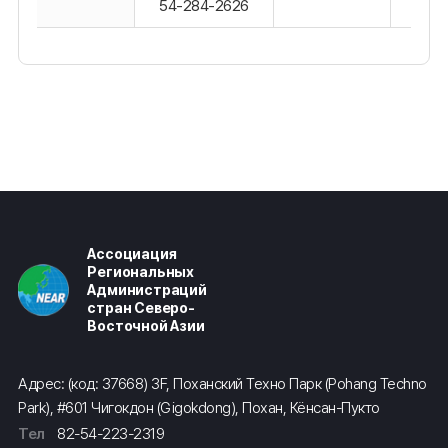
54-284-2626
Ассоциация
Региональных
Администраций
стран Северо-
Восточной Азии
Адрес: (код: 37668) 3F, Поханский Техно Парк (Pohang Techno
Park), #601 Чигокдон (Gigokdong), Похан, Кёнсан-Пукто
Тел
82-54-223-2319