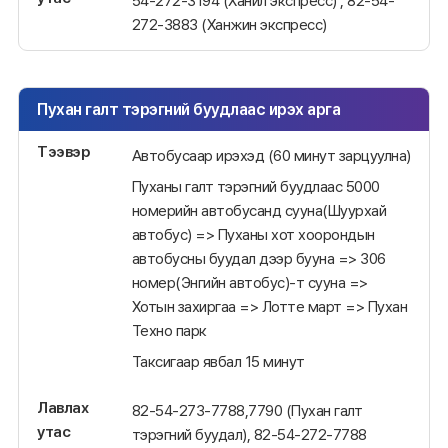
54-272-3194 (Ханил экспресс) , 82-54-
272-3883 (Ханжин экспресс)
Пухан галт тэрэгний буудлаас ирэх арга
Тээвэр
Автобусаар ирэхэд (60 минут зарцуулна)
Пуханы галт тэрэгний буудлаас 5000
номерийн автобусанд сууна(Шуурхай
автобус) => Пуханы хот хоорондын
автобусны буудал дээр бууна => 306
номер(Энгийн автобус)-т сууна =>
Хотын захиргаа => Лотте март => Пухан
Техно парк
Таксигаар явбал 15 минут
Лавлах
82-54-273-7788,7790 (Пухан галт
утас
тэрэгний буудал), 82-54-272-7788