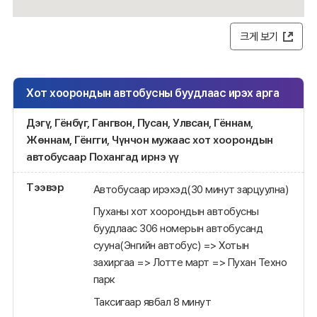
크게 보기
Хот хоорондын автобусны буудлаас ирэх арга
Дэгү, Гёнбүг, Гангвон, Пусан, Улвсан, Гённам,
Жөннам, Гёнгги, Чүнчон мужаас хот хоорондын
автобусаар Похангад ирнэ үү
Тээвэр
Автобусаар ирэхэд(30 минут зарцуулна)
Пуханы хот хоорондын автобусны
буудлаас 306 номерын автобусанд
сууна(Энгийн автобус) => Хотын
захиргаа => Лотте март => Пухан Техно
парк
Таксигаар явбал 8 минут