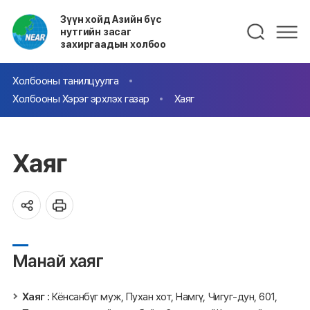
Зүүн хойд Азийн бүс
нутгийн засаг
захиргаадын холбоо
Холбооны танилцуулга
Холбооны Хэрэг эрхлэх газар
Хаяг
Хаяг
Манай хаяг
Хаяг :
Кёнсанбүг муж, Пухан хот, Намгү, Чигуг-дун, 601,