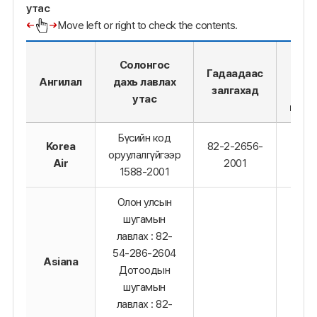
утас
Move left or right to check the contents.
Ага
Солонгос
Гадаадаас
тээ
Ангилал
дахь лавлах
залгахад
ком
утас
вэбс
Бүсийн код
Korea
82-2-2656-
оруулалгүйгээр
Air
2001
1588-2001
Олон улсын
шугамын
лавлах : 82-
54-286-2604
Asiana
Дотоодын
шугамын
лавлах : 82-