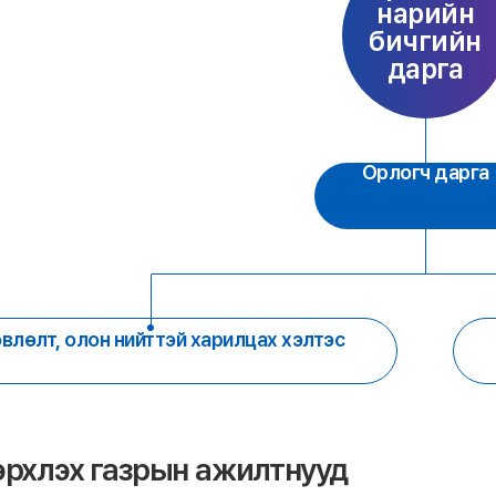
нарийн
бичгийн
дарга
Орлогч дарга
влөлт, олон нийттэй харилцах хэлтэс
эрхлэх газрын ажилтнууд