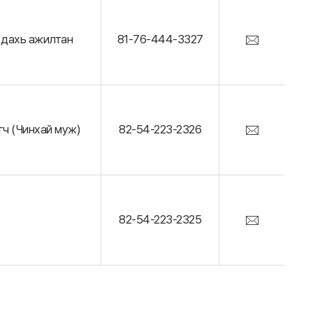
 дахь ажилтан
81-76-444-3327
ч (Чинхай муж)
82-54-223-2326
82-54-223-2325