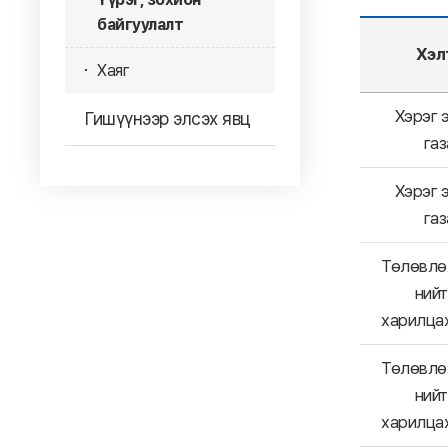
байгуулалт
Хэл
Хаяг
Хэрэг 
Гишүүнээр элсэх явц
га
Хэрэг 
га
Төлөвлө
ний
харилца
Төлөвлө
ний
харилца