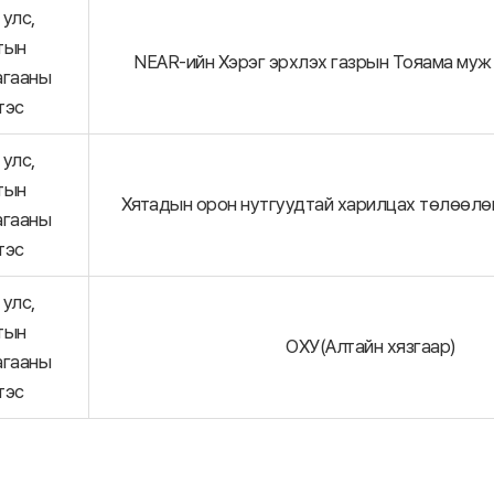
улс,
тын
NEAR-ийн Хэрэг эрхлэх газрын Тояама муж
агааны
тэс
улс,
тын
Хятадын орон нутгуудтай харилцах төлөөлөг
агааны
тэс
улс,
тын
ОХУ(Алтайн хязгаар)
агааны
тэс