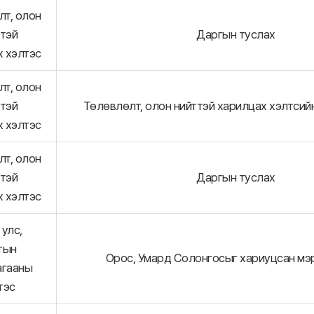
лт, олон
ттэй
Даргын туслах
х хэлтэс
лт, олон
ттэй
Төлөвлөлт, олон нийттэй харилцах хэлтсий
х хэлтэс
лт, олон
ттэй
Даргын туслах
х хэлтэс
улс,
тын
Орос, Умард Солонгосыг хариуцсан мэ
агааны
тэс