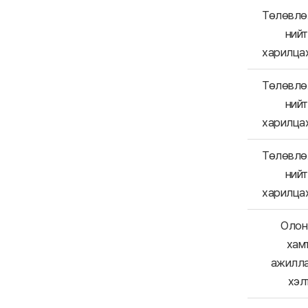
Төлөвлө
ний
харилца
Төлөвлө
ний
харилца
Төлөвлө
ний
харилца
Олон 
хам
ажилл
хэл