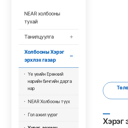
NEAR холбооны
тухай
Танилцуулга
Холбооны Хэрэг
эрхлэх газар
Үе үеийн Ерөнхий
нарийн бичгийн дарга
Төлө
нар
NEAR Холбооны түүх
Гол ажил үүрэг
Хэрэг 
Үүрэг, зохион