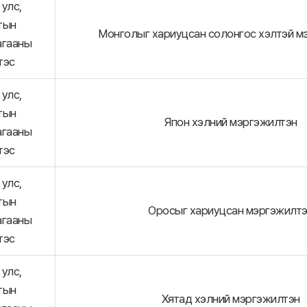
улс,
тын
Монголыг хариуцсан солонгос хэлтэй м
агааны
тэс
улс,
тын
Япон хэлний мэргэжилтэн
агааны
тэс
улс,
тын
Оросыг хариуцсан мэргэжилт
агааны
тэс
улс,
тын
Хятад хэлний мэргэжилтэн