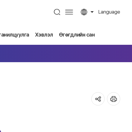
Language
танилцуулга
Хэвлэл
Өгөгдлийн сан