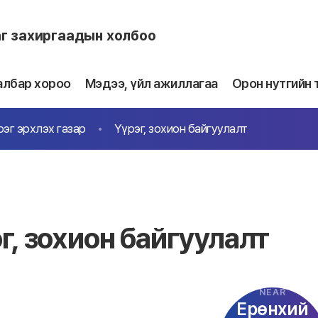
аг захиргаадын холбоо
албар хороо
Мэдээ, үйл ажиллагаа
Орон нутгийн 
эг эрхлэх газар
Үүрэг, зохион байгуулалт
г, зохион байгуулалт
NEAR
Ерөнхий