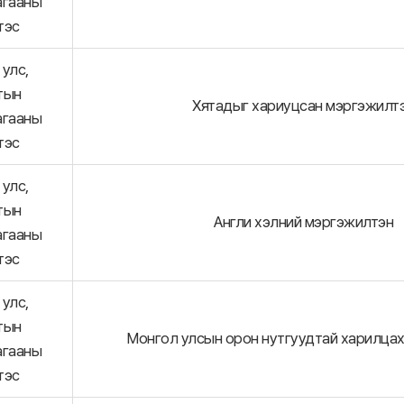
агааны
тэс
улс,
тын
Хятадыг хариуцсан мэргэжилт
агааны
тэс
улс,
тын
Англи хэлний мэргэжилтэн
агааны
тэс
улс,
тын
Монгол улсын орон нутгуудтай харилца
агааны
тэс