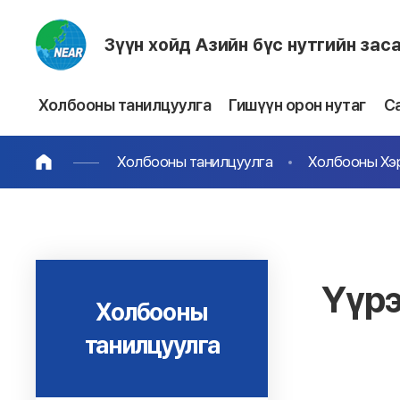
Зүүн хойд Азийн бүс нутгийн зас
Холбооны танилцуулга
Гишүүн орон нутаг
С
Холбооны танилцуулга
Холбооны Хэр
Үүрэ
Холбооны
танилцуулга