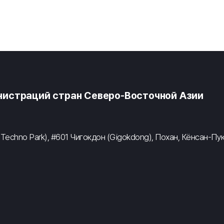
истраций стран Северо-Восточной Азии
 Techno Park), #601 Чигокдон (Gigokdong), Похан, Кёнсан-Пу