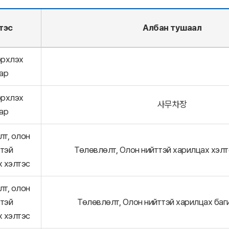
тэс
Албан тушаал
эрхлэх
зар
эрхлэх
사무차장
зар
лт, олон
ттэй
Төлөвлөлт, Олон нийттэй харилцах хэлт
х хэлтэс
лт, олон
ттэй
Төлөвлөлт, Олон нийттэй харилцах баг
х хэлтэс