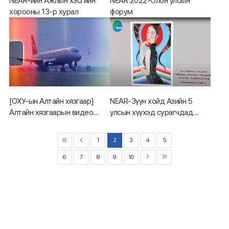
NEAR-ийн Ажлын хэсгийн
NEAR 2022-Олон улсын
хорооны 13-р хурал
форум
[ОХУ-ын Алтайн хязгаар]
NEAR-Зүүн хойд Азийн 5
Алтайн хязгаарын видео
улсын хүүхэд сурагчдад
танилцуулга
зориулсан гар зургийн
уралдааны шагналт байрын
1
2
3
4
5
бүтээлийн үзэсгэлэн
6
7
8
9
10