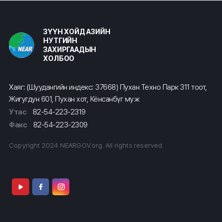
ЗҮҮН ХОЙД АЗИЙН
НУТГИЙН
ЗАХИРГААДЫН
ХОЛБОО
Хаяг: (Шуудангийн индекс: 37668) Пухан Техно Парк 311 тоот,
Жигугдун 601, Пухан хот, Кёнсанбүг муж
Утас
82-54-223-2319
Факс
82-54-223-2309
Copyright 2024 NEARGOV.org. All rights reserved.