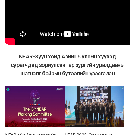
NEAR-Зүүн хойд Азийн 5 улсын хүүхэд
сурагчдад зориулсан гар зургийн уралдааны
шагналт байрын бүтээлийн үзэсгэлэн