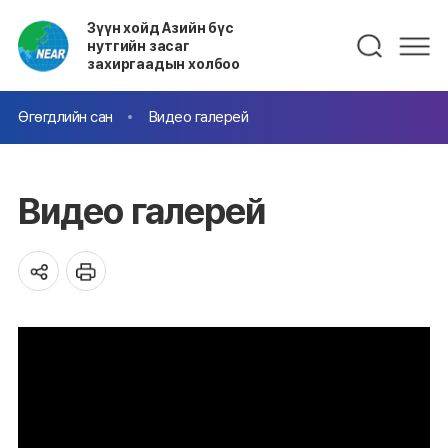
Зүүн хойд Азийн бүс
нутгийн засаг
захиргаадын холбоо
Өгөгдлийн сан
Видео галерей
Видео галерей