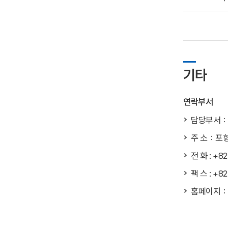
기타
연락부서
담당부서：
주 소：포항
전 화 : +8
팩 스 : +8
홈페이지