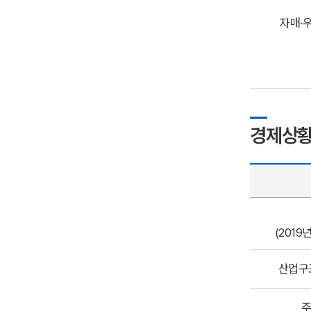
자매·
경제상
(2019
산업구조