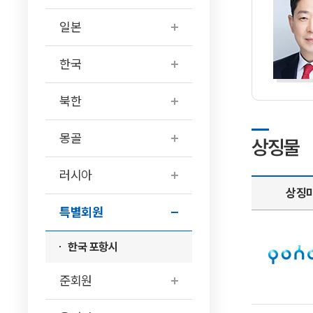
일본
한국
북한
몽골
상징물
러시아
상징
특별회원
한국 포항시
준회원