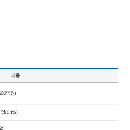
내용
,692억원)
업(0.1%)
산업