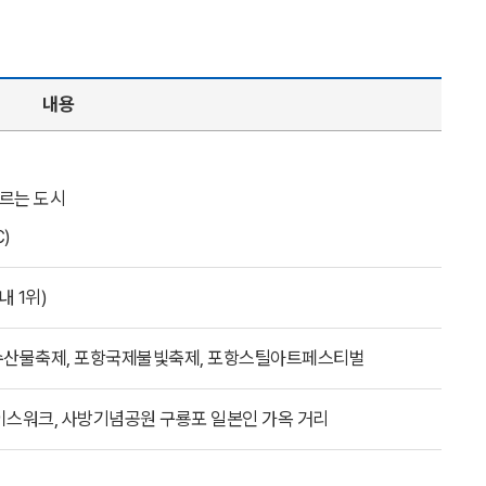
내용
오르는 도시
℃)
내 1위)
산물축제, 포항국제불빛축제, 포항스틸아트페스티벌
페이스워크, 사방기념공원 구룡포 일본인 가옥 거리