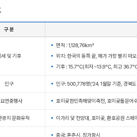
요
구 분
면적 : 1,128,76㎢
지세 및 기후
위치: 한국의 동쪽 끝, 해가 가장 빨리 떠
기후 : 15.7℃(최저 –13.9℃, 최고 36.7
인구
인구: 500,778명(’24. 1월말 기준, 경북도
주요연중행사
호미곶한민족해맞이축전, 호미곶돌문어수
관광지 문화유적
이가리 닻 전망대, 호미곶, 환호공원 스
중국: 훈춘시, 장가항시