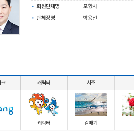
회원단체명
포항시
단체장명
박용선
마크
캐릭터
시조
캐릭터
갈매기