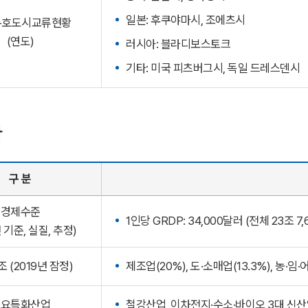
일본: 후쿠야마시, 조에츠시
우호도시교류현황
(연도)
러시아: 블라디보스토크
기타: 미국 피츠버그시, 독일 드레스덴시
황
구 분
경제수준
1인당 GRDP: 34,000달러 (전체 23조 7
년 기준, 실질, 추정)
 (2019년 잠정)
제조업(20%), 도·소매업(13.3%), 농·임·어
주요특화산업
철강산업, 이차전지·수소·바이오 3대 신