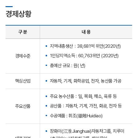
경제상황
구 분
내 용
지역내총생산：38,681억 위안(2020년)
1인당지역소득 : 60,763위안 (2020년)
경제수준
총예산 규모 : 원( 년)
핵심산업
자동차, 기계, 화학공업, 전자, 농산품 가공
주요 농수산품：밀, 목화, 채소, 육류 등
공산품：자동차, 기계, 가전, 화공, 전자 등
주요산품
수공예품 : 휘조(徽雕Huidiao)
장화이(江淮Jianghuai)자동차그룹, 치루이