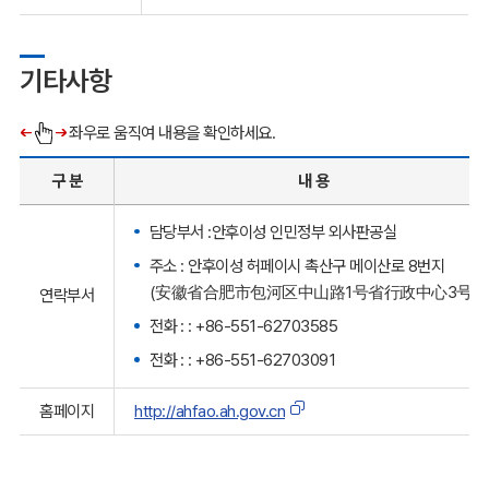
기타사항
좌우로 움직여 내용을 확인하세요.
구 분
내 용
담당부서 :안후이성 인민정부 외사판공실
주소 : 안후이성 허페이시 촉산구 메이산로 8번지
(安徽省合肥市包河区中山路1号省行政中心3号楼
연락부서
전화 : : +86-551-62703585
전화 : : +86-551-62703091
홈페이지
http://ahfao.ah.gov.cn