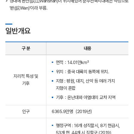
경내에 완산(皖山Wanshan)이 위치해있어 춘추전국시대에는 약칭으로
'완(皖Wan)'이라 부름.
일반개요
구 분
내용
면적：14.01만㎢
위치：중국 대륙의 동쪽에 위치.
지리적 특성 및
지형 : 평원, 대지, 산악 등 여러 가지
기후
지형이 혼합
기후：온난대와 아열대의 교차 지역
인구
6365.9만명（2019년）
행정구역 : 16개 성직할시, 8기 현급시,
53개 현, 44개 시 직할구 (2019)