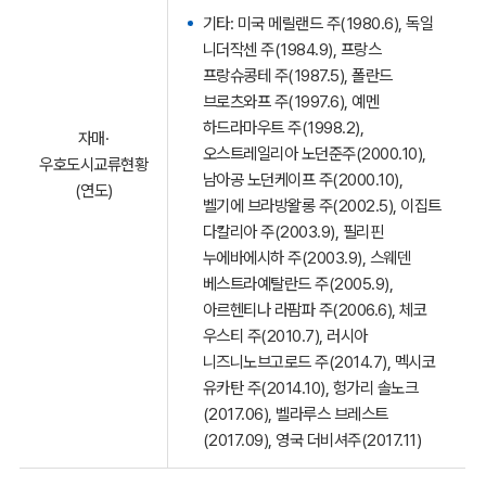
기타: 미국 메릴랜드 주(1980.6), 독일
니더작센 주(1984.9), 프랑스
프랑슈콩테 주(1987.5), 폴란드
브로츠와프 주(1997.6), 예멘
하드라마우트 주(1998.2),
자매·
오스트레일리아 노던준주(2000.10),
우호도시교류현황
남아공 노던케이프 주(2000.10),
(연도)
벨기에 브라방왈롱 주(2002.5), 이집트
다칼리아 주(2003.9), 필리핀
누에바에시하 주(2003.9), 스웨덴
베스트라예탈란드 주(2005.9),
아르헨티나 라팜파 주(2006.6), 체코
우스티 주(2010.7), 러시아
니즈니노브고로드 주(2014.7), 멕시코
유카탄 주(2014.10), 헝가리 솔노크
(2017.06), 벨라루스 브레스트
(2017.09), 영국 더비셔주(2017.11)