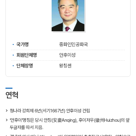
국가명
중화인민공화국
회원단체명
안후이성
단체장명
왕칭셴
연혁
청나라 강희제 6년(서기1667년) 안후이성 건립
‘안후이’명칭은 당시 안칭(安慶Anqing), 후이저우(徽州Huizhou)의 앞
두글자를 따서 지음.