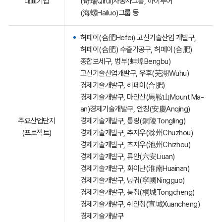
대표기업
(奇瑞Qirui)자동차그룹, 하이루어
(海螺Hailuo)그룹 등
허페이(合肥Hefei) 고신기술산업 개발구,
허페이(合肥) 수출가공구, 허페이(合肥)
종합보세구, 벙부(蚌埠Bengbu)
고신기술산업개발구, 우후(芜湖Wuhu)
경제기술개발구, 허페이(合肥)
경제기술개발구, 마안산(馬鞍山Mount Ma-
an)경제기술개발구, 안칭(安慶Anqing)
주요산업단지
경제기술개발구, 퉁링(銅陵Tongling)
(프로젝트)
경제기술개발구, 추저우(滁州Chuzhou)
경제기술개발구, 츠저우(池州Chizhou)
경제기술개발구, 류안(六安Liuan)
경제기술개발구, 화이난(淮南Huainan)
경제기술개발구, 닝궈(寧國Ningguo)
경제기술개발구, 퉁청(桐城Tongcheng)
경제기술개발구, 쉬안청(宣城Xuancheng)
경제기술개발구