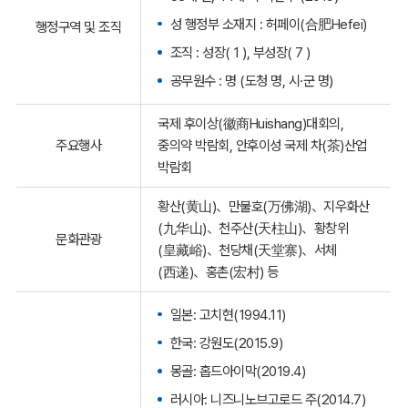
성 행정부 소재지 : 허페이(合肥Hefei)
행정구역 및 조직
조직 : 성장( 1 ), 부성장( 7 )
공무원수 : 명 (도청 명, 시·군 명)
국제 후이상(徽商Huishang)대회의,
주요행사
중의약 박람회, 안후이성 국제 차(茶)산업
박람회
황산(黄山)、만불호(万佛湖)、지우화산
(九华山)、천주산(天柱山)、황창위
문화관광
(皇藏峪)、천당채(天堂寨)、서체
(西递)、홍촌(宏村) 등
일본: 고치현(1994.11)
한국: 강원도(2015.9)
몽골: 홉드아이막(2019.4)
러시아: 니즈니노브고로드 주(2014.7)