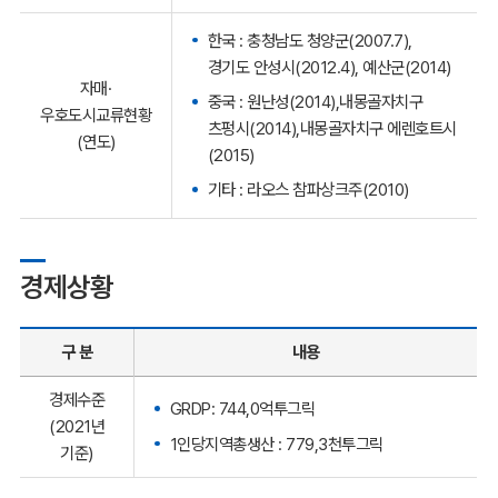
한국 : 충청남도 청양군(2007.7),
경기도 안성시(2012.4), 예산군(2014)
자매·
중국 : 원난성(2014),내몽골자치구
우호도시교류현황
츠펑시(2014),내몽골자치구 에렌호트시
(연도)
(2015)
기타 : 라오스 참파상크주(2010)
경제상황
구 분
내용
경제수준
GRDP: 744,0억투그릭
(2021년
1인당지역총생산 : 779,3천투그릭
기준)