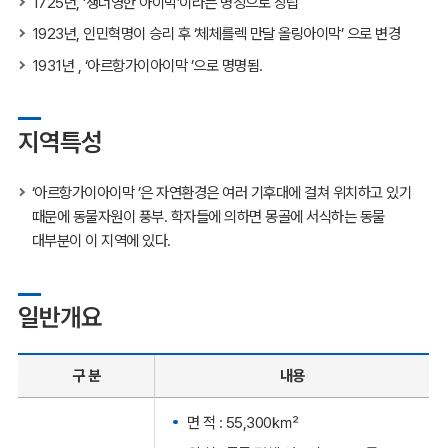
1725년, ‘생너영한 아이막’이라는 명칭으로 창립
1923년, 인민혁명이 승리 후 ‘체체를렉 만달 올링아이막’ 으로 변경
1931년 , ‘아르항가이아이막 ’으로 명명됨.
지역특성
‘아르항가이아이막 ’은 자연환경은 여러 기후대에 걸쳐 위치하고 있기
때문에 동물자원이 풍부. 학자들에 의하면 몽골에 서식하는 동물
대부분이 이 지역에 있다.
일반개요
구 분
내용
면 적 : 55,300㎢