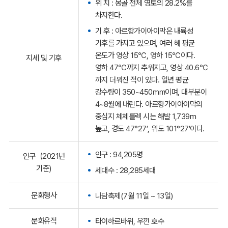
위 치 : 몽골 전체 영토의 28.2%를
차지한다.
기 후 : 아르항가이아이막은 내륙성
기후를 가지고 있으며, 여러 해 평균
온도가 영상 15℃, 영하 15℃이다.
지세 및 기후
영하 47℃까지 추워지고, 영상 40.6℃
까지 더워진 적이 있다. 일년 평균
강수량이 350~450㎜이며, 대부분이
4~8월에 내린다. 아르항가이아이막의
중심지 체체를렉 시는 해발 1,739m
높고, 경도 47°27′, 위도 101°27′이다.
인구 : 94,205명
인구（2021년
기준)
세대수 : 28,285세대
문화행사
나담축제(7월 11일 ~ 13일)
문화유적
타이하르바위, 우낀 호수