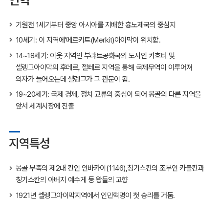
기원전 1세기부터 중앙 아시아를 지배한 흉노제국의 중심지
10세기: 이 지역에‘메르키트(Merkit)아이막이 위치함.
14~18세기: 이웃 지역인 부랴트공화국의 도시인 캬흐타 및
셀렝그아이막의 후데르, 젤테르 지역을 통해 국제무역이 이루어져
외자가 들어오는데 셀렝그가 그 관문이 됨.
19~20세기: 국제 경제, 정치 교류의 중심이 되어 몽골의 다른 지역을
앞서 세계시장에 진출
지역특성
몽골 부족의 제2대 칸인 안바카이(1146),칭기스칸의 조부인 카볼칸과
칭기스칸의 아버지 예수게 등 왕들의 고향
1921년 셀렝그아이막지역에서 인민혁명이 첫 승리를 거둠.