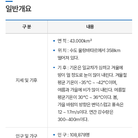
일반개요
구 분
내용
면 적 : 43.000㎢
위 치 : 수도 울랑바타르에서 358㎞
떨어져 있다.
기 후 : 기온은 일교차가 심하고 겨울에
땅이 얼 정도로 눈이 많이 내린다. 겨울철
지세 및 기후
평균 기온이 -35℃ ~ -42℃이며,
여름과 가을에 비가 많이 내린다. 여름철
평균기온이 30℃ ~ 36℃이다. 봄,
가을 바람의 방향은 변덕스럽고 풍속은
12 ~ 17㎧이다. 연간 강수량은
300~400m이다.
인 구 : 108,878명
인구 및 가구