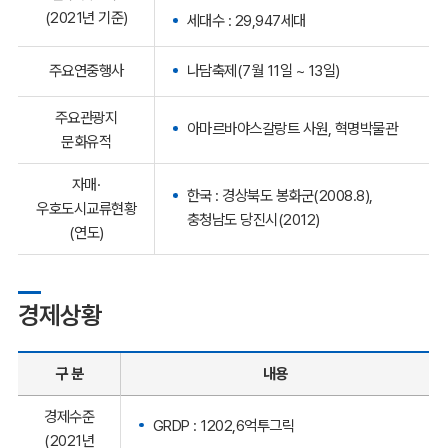
(2021년 기준)
세대수 : 29,947세대
주요연중행사
나담축제(7월 11일 ~ 13일)
주요관광지
아마르바야스갈랑트 사원, 혁명박물관
문화유적
자매·
한국 : 경상북도 봉화군(2008.8),
우호도시교류현황
충청남도 당진시(2012)
(연도)
경제상황
구 분
내용
경제수준
GRDP : 1202,6억투그릭
(2021년