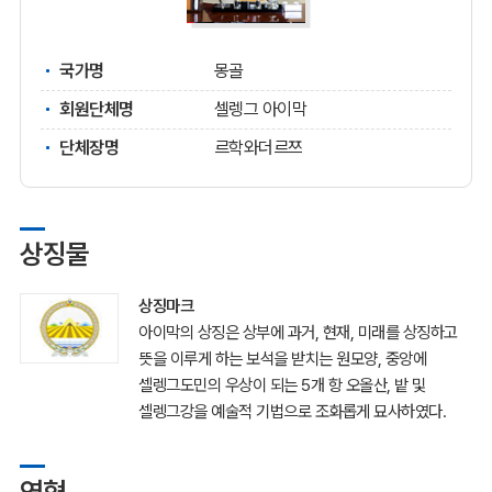
국가명
몽골
회원단체명
셀렝그 아이막
단체장명
르학와더르쯔
상징물
상징마크
아이막의 상징은 상부에 과거, 현재, 미래를 상징하고
뜻을 이루게 하는 보석을 받치는 원모양, 중앙에
셀렝그도민의 우상이 되는 5개 항 오올산, 밭 및
셀렝그강을 예술적 기법으로 조화롭게 묘사하였다.
연혁