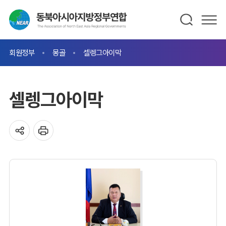
회원정부
몽골
셀렝그아이막
셀렝그아이막