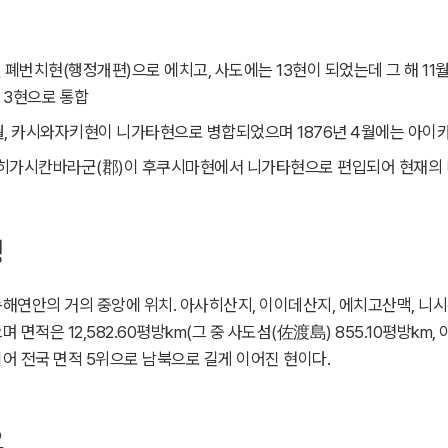
7월 폐번치현(행정개편)으로 에치고, 사도에는 13현이 되었는데 그 해 1
 3현으로 통합
6월, 카시와자키현이 니가타현으로 병합되었으며 1876년 4월에는 아이
 히가시칸바라군(郡)이 후쿠시마현에서 니가타현으로 편입되어 현재의
성
해연안의 거의 중앙에 위치. 아사히산지, 이이데산지, 에치고산맥, 니시쿠
 면적은 12,582.60평방km(그 중 사도섬(佐渡島) 855.10평방km,
어 전국 면적 5위으로 남북으로 길게 이어진 현이다.
요