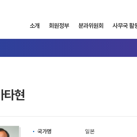
소개
회원정부
분과위원회
사무국 활
가타현
국가명
일본