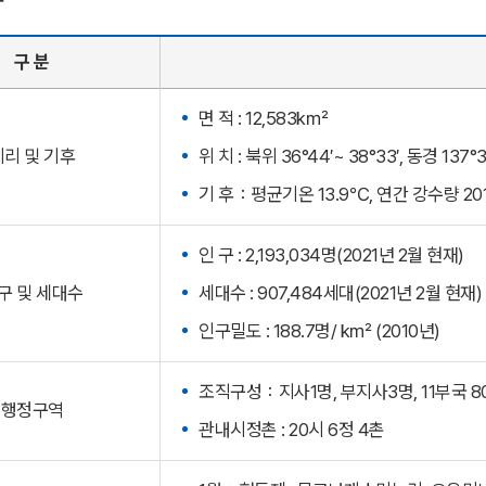
구 분
면 적 : 12,583k㎡
지리 및 기후
위 치 : 북위 36°44′~ 38°33′, 동경 137°3
기 후：평균기온 13.9℃, 연간 강수량 20
인 구 : 2,193,034명(2021년 2월 현재)
구 및 세대수
세대수 : 907,484세대(2021년 2월 현재)
인구밀도 : 188.7명/ k㎡ (2010년)
조직구성：지사1명, 부지사3명, 11부국 80
행정구역
관내시정촌 : 20시 6정 4촌