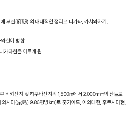
1월에 부현(府縣) 의 대대적인 정리로 니가타, 카시와자키,
카와현이 병합
 니가타현을 이루게 됨
 비키산지 및 하쿠바산지의 1,500m에서 2,000m급의 산들로
 아와시마(粟島) 9.86평방km)로 홋카이도, 이와테현, 후쿠시마현,