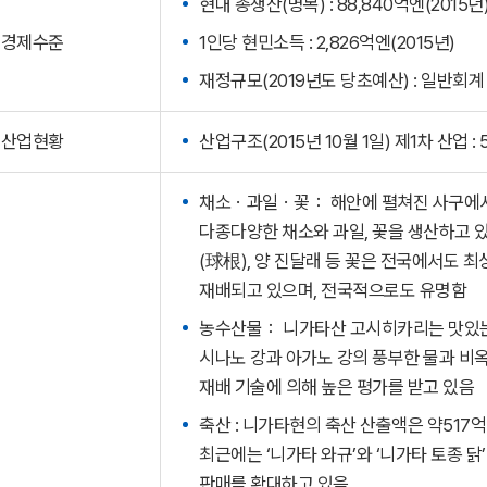
현내 총생산(명목) : 88,840억엔(2015년
경제수준
1인당 현민소득 : 2,826억엔(2015년)
재정규모(2019년도 당초예산) : 일반회계 
산업현황
산업구조(2015년 10월 1일) 제1차 산업 : 5.
채소ㆍ과일ㆍ꽃： 해안에 펼쳐진 사구에서
다종다양한 채소와 과일, 꽃을 생산하고 있
(球根), 양 진달래 등 꽃은 전국에서도 최
재배되고 있으며, 전국적으로도 유명함
농수산물： 니가타산 고시히카리는 맛있는 
시나노 강과 아가노 강의 풍부한 물과 비옥
재배 기술에 의해 높은 평가를 받고 있음
축산 : 니가타현의 축산 산출액은 약517
최근에는 ‘니가타 와규’와 ‘니가타 토종 
판매를 확대하고 있음