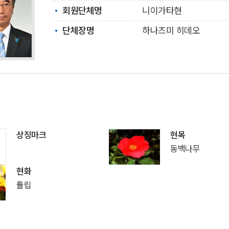
회원단체명
니이가타현
단체장명
하나즈미 히데오
상징마크
현목
동백나무
현화
튤립