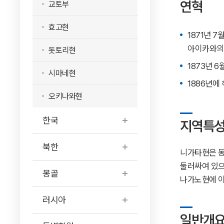
연혁
교토부
효고현
1871년 
아이카와의
돗토리현
1873년 
시마네현
1886년에
오키나와현
한국
지역특
북한
니가타현은 동
둘러싸여 있으며
몽골
나가노현에 이
러시아
일반개