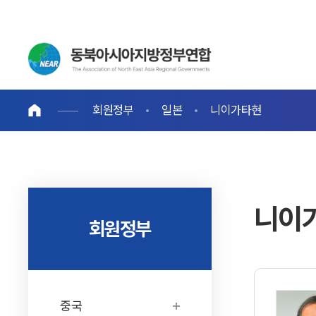
회원정부
일본
니이가타현
니이
회원정부
중국