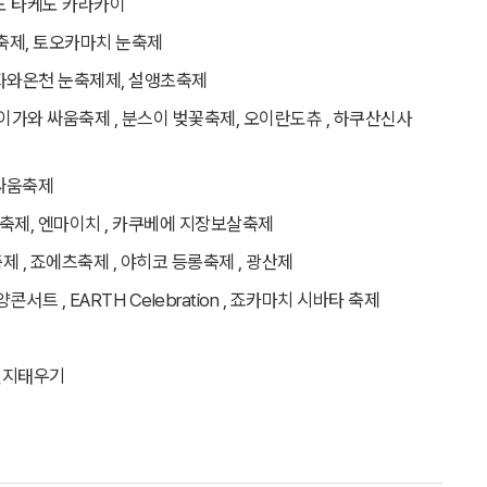
노 타케노 카라카이
축제, 토오카마치 눈축제
자와온천 눈축제제, 설앵초축제
가와 싸움축제 , 분스이 벚꽃축제, 오이란도츄 , 하쿠산신사
소싸움축제
축제, 엔마이치 , 카쿠베에 지장보살축제
, 죠에츠축제 , 야히코 등롱축제 , 광산제
트 , EARTH Celebration , 죠카마치 시바타 축제
원지태우기