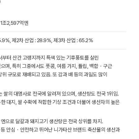
)
1조2,597억엔
9％, 제2차 산업 : 28.9％, 제3차 산업 : 65.2％
부터 산간 고랭지까지 특색 있는 기후풍토를 살린
으며, 특히 그중에서도 풋콩, 여름 가지, 튤립, 백합・구근
상위 규모로 재배되고 있음. 또 감과 배 등의 과일도 많이
쌀의 대명사로 전국에 알려져 있으며, 생산량도 전국 1위임.
한 대지, 쌀 수확에 적합한 기상 조건과 더불어 생산자의 높은
억 엔으로 달걀과 돼지고기 생산량은 전국 상위를 차지.
닭’ 등 안심・안전하고 뛰어난 니가타산 브랜드 축산물의 생산과