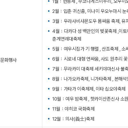
1월：헌등제 , 무코나게스미누리, 오우미
2월：입춘 귀신춤, 미나미 우오누마시 눈
3월：우라사비샤몬도우 몸싸움 축제, 유
4월：다카다 성 백만인의 벚꽃축제 ,이토이
춘계연례대축제
5월：여우시집가 기 행렬 , 산죠축제 , 
6월：시로네 대형 연싸움, 사도 원추리 꽃
문화행사
7월：무라카미 대축제 세키야마신사 불축제 
8월：나가오카축제, 니가타축제 , 본해석양콘서
9월：가타가 이축제제, 이타 십오야축제
10월：여우 밤축제 , 핫카이산존신사 소
11월：야히코 국화축제
12월：의사(義士)축제