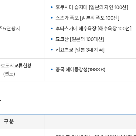
후쿠시마 습지대 [일본의 자연 100선]
스즈가 폭포 [일본의 폭포 100선]
주요관광지
후타츠가메 해수욕장 [해수욕장 100선]
묘코산 [일본의 100대산]
키요츠쿄 [일본 3대 계곡]
우호도시교류현황
중국 헤이룽장성(1983.8)
(연도)
황
구 분