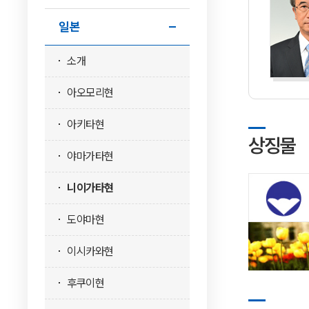
일본
소개
아오모리현
아키타현
상징물
야마가타현
니이가타현
도야마현
이시카와현
후쿠이현