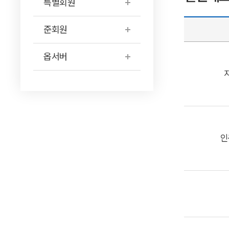
특별회원
준회원
옵서버
인