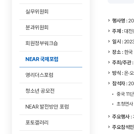
실무위원회
행사명 :
20
분과위원회
주제 :
대전환
일시 :
2023
회원정부워크숍
장소 :
한국 
NEAR 국제포럼
주최/주관 :
방식 :
온·오
영리더스포럼
참석자 :
20
청소년 공모전
중국 11단
초청연사 
NEAR 발전방안 포럼
주요행사 :
포토갤러리
주요참석인