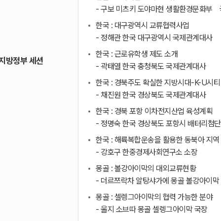
- 구보 미츠키 도야마현 생활환경문화부 
한국 : 대구광역시 교류협력사업
- 정해관 한국 대구광역시 국제관계대사
한국 : 근로유학생 제도 소개
지방정부 세션
- 곽태열 한국 충청북도 국제관계대사
한국 : 경북주도 확실한 지방시대-K-U시
- 채진원 한국 경상북도 국제관계대사
한국 : 경북 포항 이차전지산업 육성계획
- 정명숙 한국 경상북도 포항시 배터리첨
한국 : 해륙복합운송을 활용한 동북아 지역
- 강호구 한중경제사회연구소 소장
몽골 : 볼강아이막의 대외교류현황
- 더르쯔락차 알탕샤가에 몽골 볼강아이막
몽골 : 셀렝그아이막의 협력 가능한 분야
- 울지 소브따 몽골 셀렝그아이막 국장