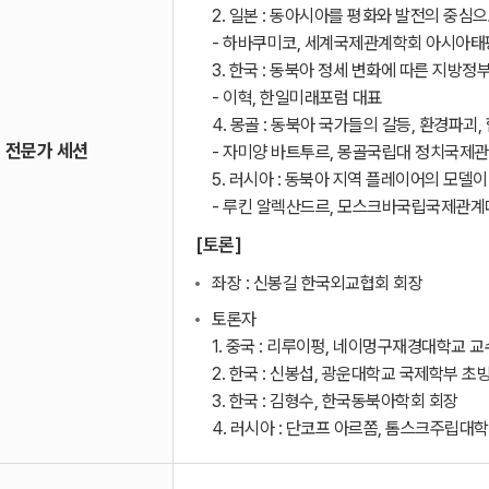
2. 일본 : 동아시아를 평화와 발전의 중
- 하바쿠미코, 세계국제관계학회 아시아태
3. 한국 : 동북아 정세 변화에 따른 지방정
- 이혁, 한일미래포럼 대표
4. 몽골 : 동북아 국가들의 갈등, 환경파괴
전문가 세션
- 자미양 바트투르, 몽골국립대 정치국제
5. 러시아 : 동북아 지역 플레이어의 모델이
- 루킨 알렉산드르, 모스크바국립국제관계
[토론]
좌장 : 신봉길 한국외교협회 회장
토론자
1. 중국 : 리루이펑, 네이멍구재경대학교 교
2. 한국 : 신봉섭, 광운대학교 국제학부 
3. 한국 : 김형수, 한국동북아학회 회장
4. 러시아 : 단코프 아르쫌, 톰스크주립대