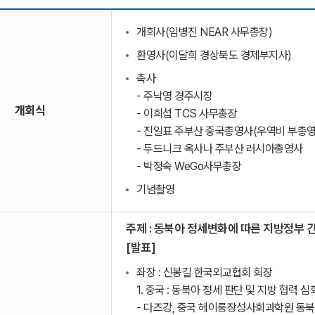
개회사(임병진 NEAR 사무총장)
환영사(이달희 경상북도 경제부지사)
축사
- 주낙영 경주시장
개회식
- 이희섭 TCS 사무총장
- 진일표 주부산 중국총영사(우역비 부총영
- 두드니크 옥사나 주부산 러시아총영사
- 박정숙 WeGo사무총장
기념촬영
주제 : 동북아 정세변화에 따른 지방정부 
[발표]
좌장 : 신봉길 한국외교협회 회장
1. 중국 : 동북아 정세 판단 및 지방 협력 
- 다즈강, 중국 헤이룽장성사회과학원 동