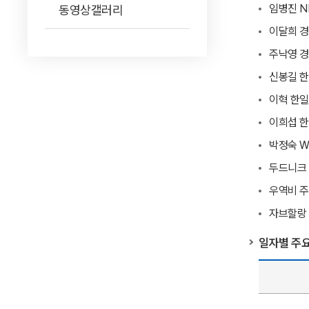
임병진 N
동영상갤러리
이달희 
주낙영 
신봉길 
이혁 한일
이희섭 한
박정숙 W
두드니크
우역비 주
자브할랑 
일자별 주