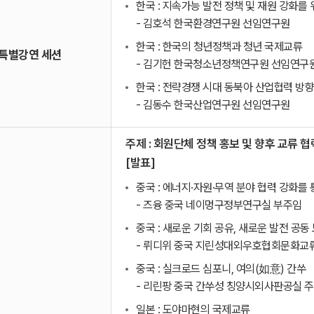
한국 : 지속가능 발전 정책 및 재원 강화를
- 김호석 한국환경연구원 선임연구원
한국 : 한국의 청년정책과 청년 국제교류
특별강연 세션
- 김기헌 한국청소년정책연구원 선임연구
한국 : 전략경쟁 시대 동북아 산업협력 방향
- 김동수 한국산업연구원 선임연구원
주제 : 회원단체 정책 홍보 및 향후 교류 협
[발표]
중국 : 에너지·자원·무역 분야 협력 강화를
- 즈융 중국 네이멍구정부연구실 부주임
중국 : 새로운 기회 공유, 새로운 발전 공동
- 뤼디위 중국 지린성대외우호협회문화교
중국 : 실크로드 심포니, 여의(如意) 간쑤
- 리린팡 중국 간쑤성 칭양시외사판공실 
일본 : 도야마현의 국제교류