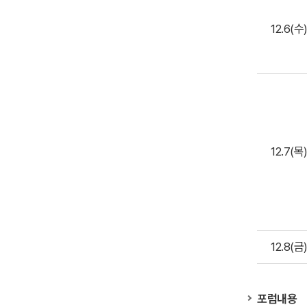
12.6(수
12.7(목
12.8(금
포럼내용