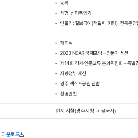
등록
)
체험: 신라복입기
만들기: 칠보공예(책갈피, 키링), 전통문
개회식
2023 NEAR 국제포럼 – 전문가 세션
제14회 경제·인문교류 분과위원회 – 특별
)
지방정부 세션
경주 엑스포공원 관람
환영만찬
)
현지 시찰(경주시청 → 불국사)
다운로드