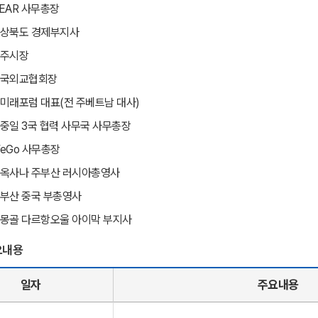
EAR 사무총장
경상북도 경제부지사
경주시장
한국외교협회장
미래포럼 대표(전 주베트남 대사)
중일 3국 협력 사무국 사무총장
eGo 사무총장
 옥사나 주부산 러시아총영사
부산 중국 부총영사
몽골 다르항오울 아이막 부지사
요내용
일자
주요내용