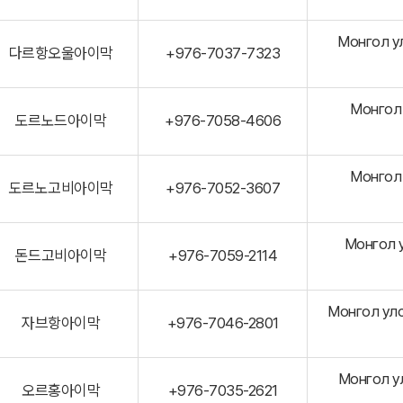
Монгол ул
다르항오울아이막
+976-7037-7323
Монгол 
도르노드아이막
+976-7058-4606
Монгол 
도르노고비아이막
+976-7052-3607
Монгол у
돈드고비아이막
+976-7059-2114
Монгол улс
자브항아이막
+976-7046-2801
Монгол ул
오르홍아이막
+976-7035-2621