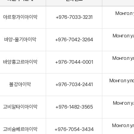
Монгол 
아르항가이아이막
+976-7033-3231
Монгол у
바양-울기아이막
+976-7042-3264
Монгол ул
바양홍고르아이막
+976-7044-0001
Монгол улс
볼강아이막
+976-7034-2441
Монгол у
고비알타이아이막
+976-1482-3565
Монгол ул
고비숨베르아이막
+976-7054-3434