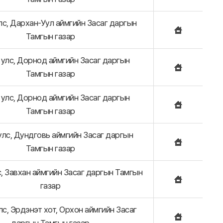
с, Дархан-Уул аймгийн Засаг даргын
Тамгын газар
улс, Дорнод аймгийн Засаг даргын
Тамгын газар
улс, Дорнод аймгийн Засаг даргын
Тамгын газар
лс, Дундговь аймгийн Засаг даргын
Тамгын газар
, Завхан аймгийн Засаг даргын Тамгын
газар
с, Эрдэнэт хот, Орхон аймгийн Засаг