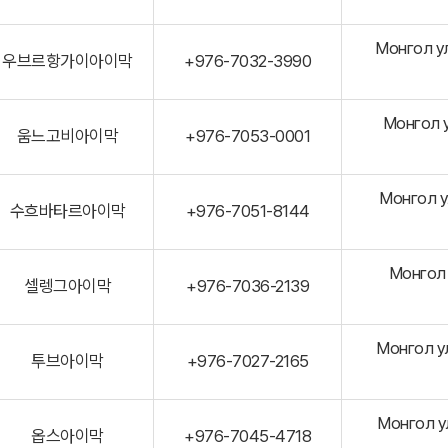
Монгол ул
우브르항가이아이막
+976-7032-3990
Монгол у
움느고비아이막
+976-7053-0001
Монгол у
수흐바타르아이막
+976-7051-8144
Монгол 
셀렝그아이막
+976-7036-2139
Монгол у
투브아이막
+976-7027-2165
Монгол у
옵스아이막
+976-7045-4718