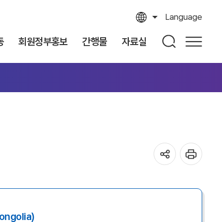
Language
동
회원정부홍보
간행물
자료실
ngolia)