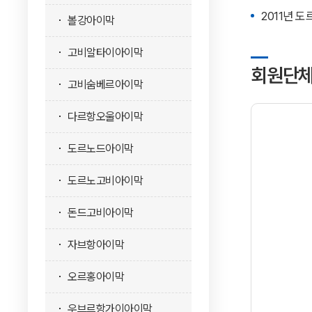
2011년
볼강아이막
고비알타이아이막
회원단체
고비숨베르아이막
다르항오울아이막
도르노드아이막
도르노고비아이막
돈드고비아이막
자브항아이막
오르홍아이막
우브르항가이아이막