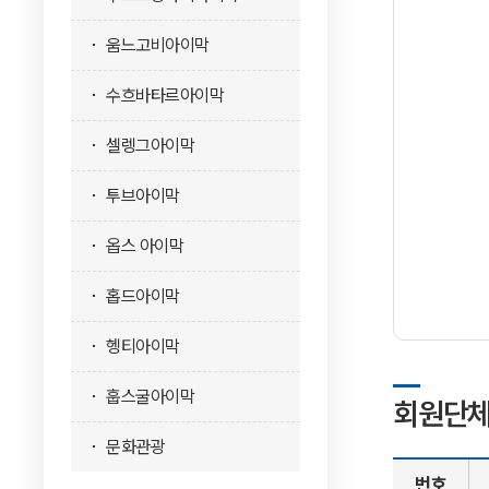
움느고비아이막
수흐바타르아이막
셀렝그아이막
투브아이막
옵스 아이막
홉드아이막
헹티아이막
훕스굴아이막
회원단체
문화관광
번호