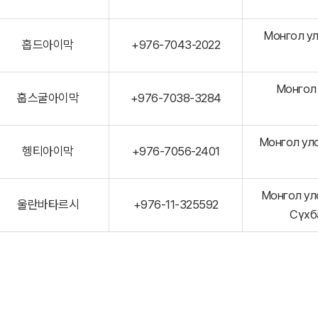
Монгол ул
홉드아이막
+976-7043-2022
Монгол 
훕스굴아이막
+976-7038-3284
Монгол улс
헹티아이막
+976-7056-2401
Монгол ул
울란바타르시
+976-11-325592
Сүхб