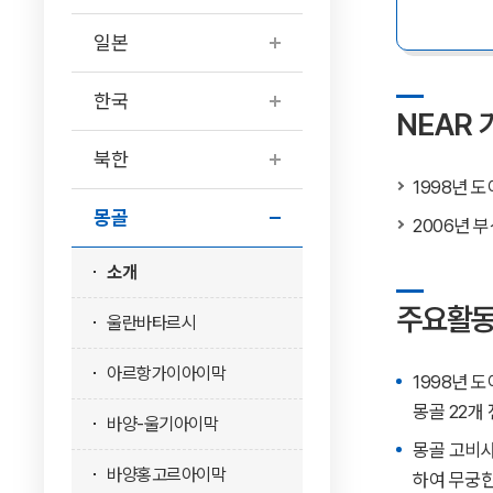
일본
한국
NEAR
북한
1998년 
몽골
2006년 
소개
주요활
울란바타르시
아르항가이아이막
1998년 
몽골 22개
바양-울기아이막
몽골 고비사
바양홍고르아이막
하여 무궁한