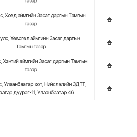
газар
с, Ховд аймгийн Засаг даргын Тамгын
газар
улс, Хөвсгөл аймгийн Засаг даргын
Тамгын газар
, Хэнтий аймгийн Засаг даргын Тамгын
газар
с, Улаанбаатар хот, Нийслэлийн ЗДТГ,
аатар дүүрэг-11, Улаанбаатар 46