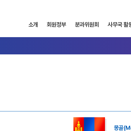
소개
회원정부
분과위원회
사무국 활
몽골(Mo