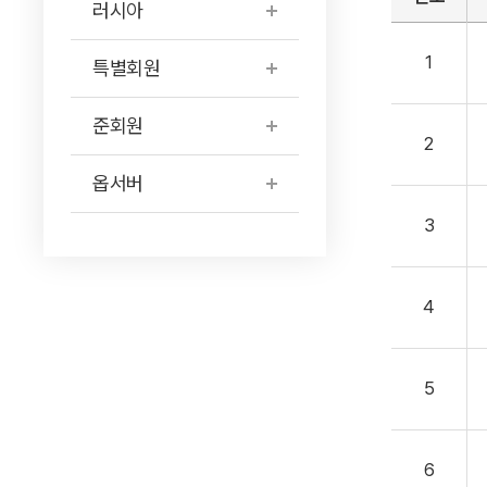
러시아
1
특별회원
준회원
2
옵서버
3
4
5
6