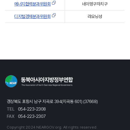
21. 에너지협력분과위원회 <신설 2023.10.25>
에너지협력분과위원회
네이멍구자치구
22. 디지털경제분과위원회 <신설2023.10.25>
디지털경제분과위원회
랴오닝성
제3조(기능)
① 각 분과위원회는 개별프로젝트의 원활하고 효과적인
추진을 위해 자치단체간의 의견조정, 사업계획의 구체화 및
실현방법 등에 대해 검토 협의한다.<개정 2017. 9.26.>
② 각 분과위원회는 개별 프로젝트를 조정하여 검토 협의한
결과를 고위급 실무위원회에 보고한다.<개정 2017. 9.26.>
제4조(구성)
각 분과위원회는 각 분과위원회의 담당분야에 관심을 가지는
자치단체 담당부․국의 과장급 직원으로 구성한다.
제5조(운영)
경상북도 포항시 남구 지곡로 394(지곡동 601) (37668)
TEL
054-223-2308
① 각 분과위원회에 호선에 의해 분과위원회의 연락, 조정,
FAX
054-223-2307
운영을 담당하는 자치단체(이하「코디네이트 자치단체」라고
한다)를 둔다.<개정 2017. 9.26.>
Copyright 2024 NEARGOV.org. All rights reserved.