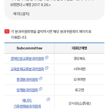
규정한다.<개정 2017. 9.26.>
제1조(설치)
동북아시아지방정부연합 총회 또는 고위급 실무위원회에서
제안된 개별 프로젝트 혹은 과제(이하「개별 프로젝트」라고
각 분과위원회명을 클릭하시면 해당 분과위원회의 페이지로
한다)에 대하여, 그 원활한 추진을 지원하기 위해 분야별로
이동합니다.
분과위원회를 둔다.<개정 2017. 9.26.>
Subcommittee
대표단체명
제2조(분과위원회의 종류 및 명칭) 분과위원회의 종류 및
명칭은 다음과 같이 한다.
경제인문교류분과위원회
경상북도
1. 경제․인문교류분과위원회 <명칭변경 2013. 9. 11.>
교육문화교류분과위원회
시마네현
2. 환경분과위원회
3. 교육․문화교류분과위원회 <통합 2008. 9. 2.>
환경분과위원회
도야마현
4. 방재분과위원회
방재분과위원회
효고현
5. 삭제<2017. 9. 26.>
6. 삭제<2017. 9. 26.>
에너지·
산시성(山西省)
기후변화분과위원회
7. 해양․어업분과위원회 <신설 2008. 9. 2.>