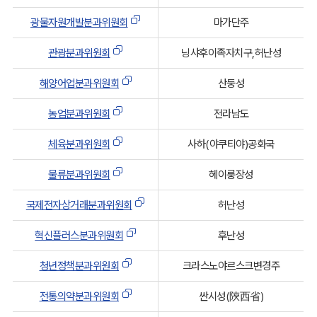
8. 관광분과위원회 <신설 2008. 9. 2.>
광물자원개발분과위원회
마가단주
9. 광물자원개발분과위원회 <신설 2010. 10. 28. 개정
관광분과위원회
닝샤후이족자치구,허난성
2017.9.26>
10. 에너지․기후변화분과위원회 <신설 2010. 10. 28.>
해양어업분과위원회
산둥성
11. 삭제<2017. 9. 26.>
농업분과위원회
전라남도
12. 생명․의료산업분과위원회 <신설 2011. 7. 19.>
체육분과위원회
사하(야쿠티야)공화국
13. 농업분과위원회 <신설 2011. 7. 19.>
14. 체육분과위원회 <신설 2013. 9. 11.>
물류분과위원회
헤이룽장성
15. 물류분과위원회 <신설 2017. 9. 26.>
국제전자상거래분과위원회
허난성
16. 국제인재교류분과위원회 <신설 2017. 9. 26.>
17. 국제전자상거래분과위원회 <신설 2017. 9. 26.>
혁신플러스분과위원회
후난성
18. 혁신플러스분과위원회 <신설 2018. 10. 29.>
청년정책분과위원회
크라스노야르스크변경주
19. 청년정책분과위원회 <신설 2018. 10. 29.>
전통의약분과위원회
싼시성(陝西省)
20. 전통의약분과위원회 <신설 2018. 10. 29.>