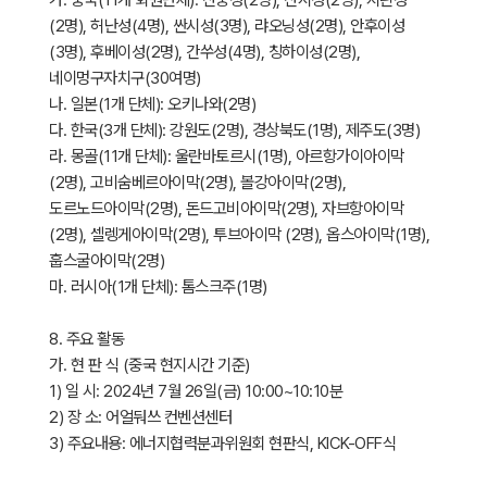
(2명), 허난성(4명), 싼시성(3명), 랴오닝성(2명), 안후이성
(3명), 후베이성(2명), 간쑤성(4명), 칭하이성(2명),
네이멍구자치구(30여명)
나. 일본(1개 단체): 오키나와(2명)
다. 한국(3개 단체): 강원도(2명), 경상북도(1명), 제주도(3명)
라. 몽골(11개 단체): 울란바토르시(1명), 아르항가이아이막
(2명), 고비숨베르아이막(2명), 볼강아이막(2명),
도르노드아이막(2명), 돈드고비아이막(2명), 자브항아이막
(2명), 셀렝게아이막(2명), 투브아이막 (2명), 옵스아이막(1명),
훕스굴아이막(2명)
마. 러시아(1개 단체): 톰스크주(1명)
8. 주요 활동
가. 현 판 식 (중국 현지시간 기준)
1) 일 시: 2024년 7월 26일(금) 10:00~10:10분
2) 장 소: 어얼둬쓰 컨벤션센터
3) 주요내용: 에너지협력분과위원회 현판식, KICK-OFF식