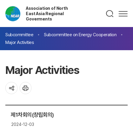
Association of North
East Asia Regional
Goverments
Subcommittee
Subcommittee on Energy Cooperation
Major Activities
Major Activities
제1차회의(창립회의)
2024-12-03