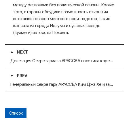
между регионами без политической основы. Кроме
того, стороны обсудили возможность открытия
выставки товаров местного производства, таких
как сакэ из города Идзумо и сушеная сельдь
(куамеги) из города Поханга.
NEXT
Делегация Секретариата АРАССВА посетила корейский офис ICLEI
PREV
Генеральный секретарь АРАССВА Ким Джэ Хё и заместитель генерального секретаря АРАССВА Ли Джонг Хван оставили свои посты
Список