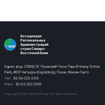
Ассоциация
Региональных
Администраций
стран Северо-
Восточной Азии
Адрес: (код: 37668) 3F, Поханский Техно Парк (Pohang Techno
Park), #601 Чигокдон (Gigokdong), Похан, Кёнсан-Пукто
Тел
82-54-223-2319
Факс
82-54-223-2309
Copyright 2024 NEARGOV.org. All rights reserved.