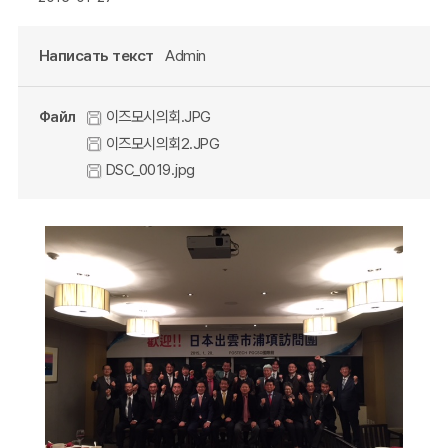
Написать текст
Admin
Файл
이즈모시의회.JPG
이즈모시의회2.JPG
DSC_0019.jpg