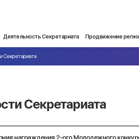
Деятельность Секретариата
Продвижение регио
и Секретариата
сти Секретариата
ния награждения 2-ого Молодежного конкур