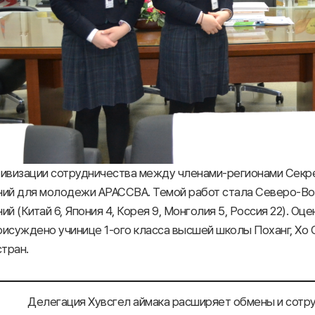
тивизации сотрудничества между членами-регионами Секр
ний для молодежи АРАССВА. Темой работ стала Северо-Вос
ий (Китай 6, Япония 4, Корея 9, Монголия 5, Россия 22). Оц
исуждено учинице 1-ого класса высшей школы Поханг, Хо Со
стран.
Делегация Хувсгел аймака расширяет обмены и сотр