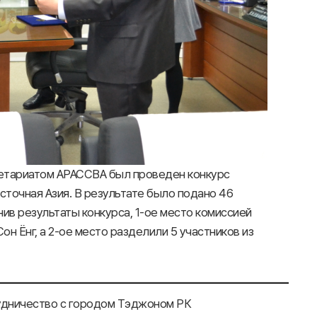
етариатом АРАССВА был проведен конкурс
точная Азия. В результате было подано 46
енив результаты конкурса, 1-ое место комиссией
н Ёнг, а 2-ое место разделили 5 участников из
удничество с городом Тэджоном РК