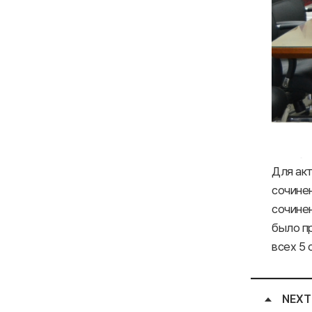
Для ак
сочине
сочинен
было пр
всех 5 
NEXT