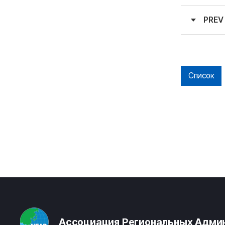
PREV
Список
Ассоциация Региональных Админ