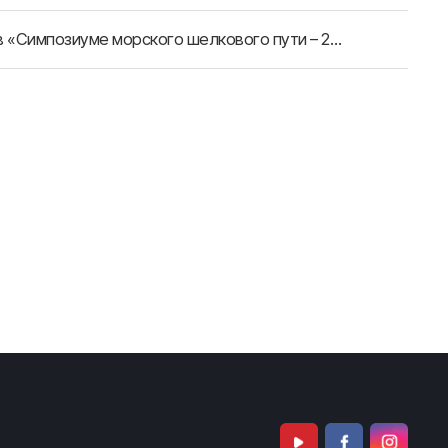
Сотрудники Секретариата АРАССВА приняли участие в «Симпозиуме морского шелкового пути – 2014»