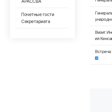
Генерал
АРАССВА
Генерал
Почетные гости
ународн
Секретариата
Визит Ин
ия Кенс
Встреча 