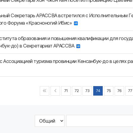
ьный Секретарь Хон Чжон Кён посетил провинцию Цзилин
ьный Секретарь АРАССВА встретился с Исполнительным 
ого Форума «Красноногий Ибис»
ститута образования и повышения квалификации для госу
анбук-до) в Секретариат АРАССВА
с Ассоциацией туризма провинции Кенсанбук-до в целях р
71
72
73
74
75
76
77