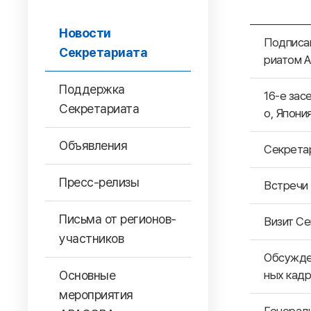
Новости
Подписан
Секретариата
риатом 
Поддержка
16-е за
Секретариата
о, Япон
Объявления
Секрета
Пресс-релизы
Встречи 
Письма от регионов-
Визит С
участников
Обсужде
Основные
ных кад
мероприятия