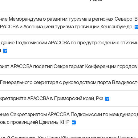
ие Меморандума о развитии туризма в регионах Северо-
АРАССВА и Ассоциацией туризма провинции Кенсанбук-до
седание Подкомиссии АРАССВА по предупреждению стихийн
ия
риат АРАССВА посетил Секретариат Конференции городов
Генерального секретаря с руководством порта Владивост
екретариата АРАССВА в Приморский край, РФ
ние Секретариатом АРАССВА Подкомиссии по междунаро
ров с провинцией Цзилинь КНР