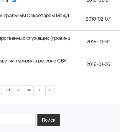
ь КНР
2018-02-21
Генеральным Секретарем Межд
2018-02-07
дарственных служащих (провинц
2018-01-31
азвития туризма в регионе СВА
2018-01-26
78
79
80
Поиск