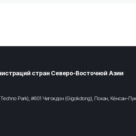
истраций стран Северо-Восточной Азии
 Techno Park), #601 Чигокдон (Gigokdong), Похан, Кёнсан-Пу