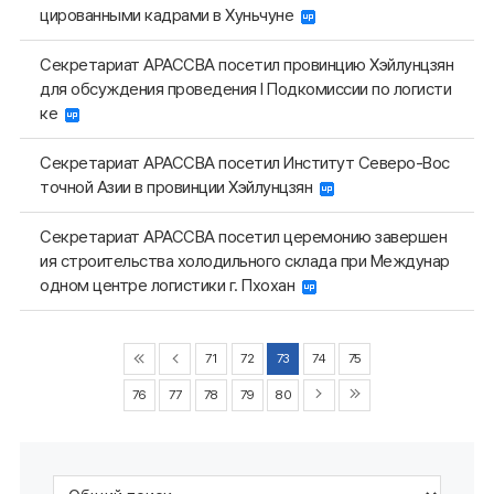
цированными кадрами в Хуньчуне
Секретариат АРАССВА посетил провинцию Хэйлунцзян
для обсуждения проведения I Подкомиссии по логисти
ке
Секретариат АРАССВА посетил Институт Северо-Вос
точной Азии в провинции Хэйлунцзян
Секретариат АРАССВА посетил церемонию завершен
ия строительства холодильного склада при Междунар
одном центре логистики г. Пхохан
71
72
73
74
75
76
77
78
79
80