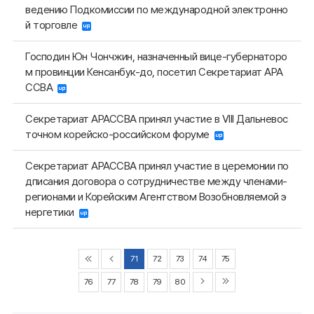
ведению Подкомиссии по международной электронно
й торговле
Господин Юн Чончжин, назначенный вице-губернаторо
м провинции Кенсанбук-до, посетил Секретариат АРА
ССВА
Секретариат АРАССВА принял участие в VIII Дальневос
точном корейско-российском форуме
Секретариат АРАССВА принял участие в церемонии по
дписания договора о сотрудничестве между членами-
регионами и Корейским Агентством Возобновляемой э
нергетики
71
72
73
74
75
76
77
78
79
80