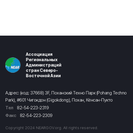
Ассоциация
Региональных
Администраций
стран Северо-
Восточной Азии
Адрес: (код: 37668) 3F, Поханский Техно Парк (Pohang Techno
Park), #601 Чигокдон (Gigokdong), Похан, Кёнсан-Пукто
Тел
82-54-223-2319
Факс
82-54-223-2309
Copyright 2024 NEARGOV.org. All rights reserved.